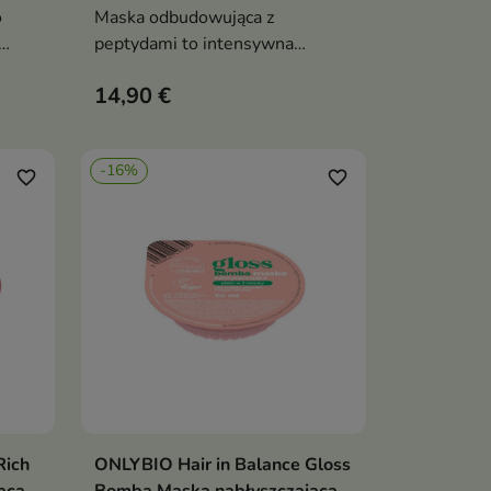
o
Maska odbudowująca z
peptydami to intensywna
sy,
kuracja anti-age dla włosów,
14,90 €
która przywraca im elastyczność,
ąd
gęstość i zdrowy blask
-16%
favorite_border
favorite_border
Rich
ONLYBIO Hair in Balance Gloss
ka
Dodaj do koszyka

ąca
Bomba Maska nabłyszczająca