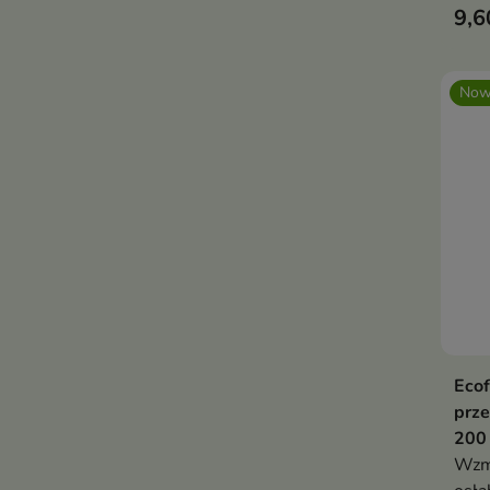
9,6
Now
Ecof
prz
200
Wzm