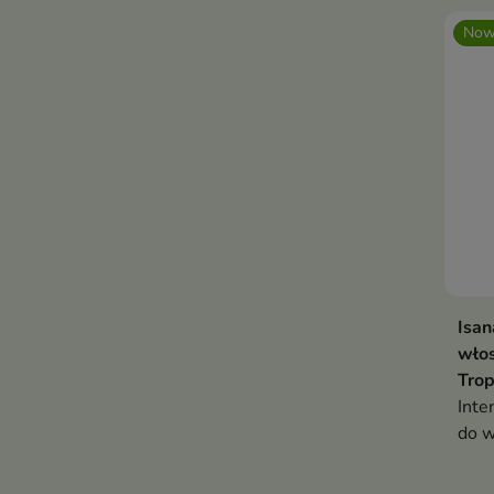
Now
Isan
wło
Trop
Inte
do w
włos
wyma