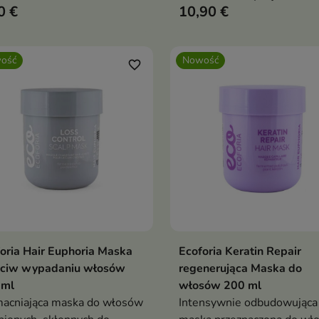
0 €
10,90 €
wymagających odbudowy i
wzmocnienia.
ość
Nowość
favorite_border
oria Hair Euphoria Maska
Ecoforia Keratin Repair
Dodaj do koszyka
Dodaj do koszy


eciw wypadaniu włosów
regenerująca Maska do
 ml
włosów 200 ml
acniająca maska do włosów
Intensywnie odbudowująca