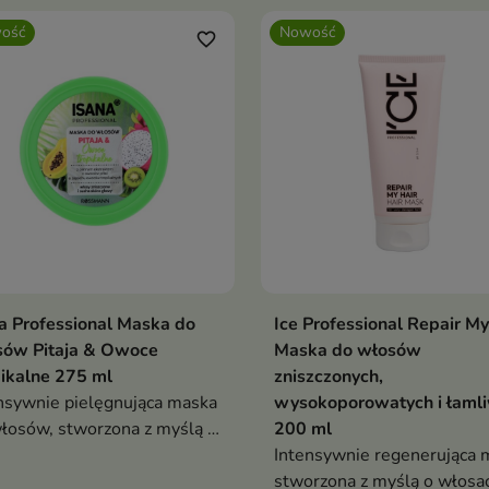
ość
Nowość
favorite_border
a Professional Maska do
Ice Professional Repair My
Dodaj do koszyka
Dodaj do koszy


sów Pitaja & Owoce
Maska do włosów
ikalne 275 ml
zniszczonych,
nsywnie pielęgnująca maska
wysokoporowatych i łaml
łosów, stworzona z myślą o
200 ml
ach suchych, matowych i
Intensywnie regenerująca 
gających regeneracji.
stworzona z myślą o włosa