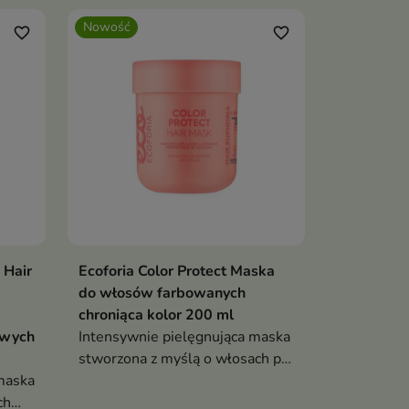
Nowość
favorite_border
favorite_border
 Hair
Ecoforia Color Protect Maska
ka
Dodaj do koszyka

do włosów farbowanych
chroniąca kolor 200 ml
iwych
Intensywnie pielęgnująca maska
stworzona z myślą o włosach po
maska
koloryzacji
ch