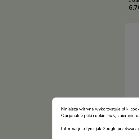
osła
6,7
wypa
Niniejsza witryna wykorzystuje pliki c
L'bi
Opcjonalne pliki cookie służą zbierani
Vol
inte
Informacje o tym, jak Google przetwarza 
do 