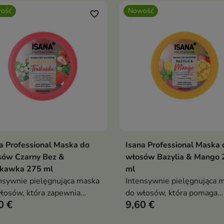
ość
Nowość
favorite_border
a Professional Maska do
Isana Professional Maska 
Dodaj do koszyka
Dodaj do koszy


sów Czarny Bez &
włosów Bazylia & Mango 
skawka 275 ml
ml
nsywnie pielęgnująca maska
Intensywnie pielęgnująca 
łosów, która zapewnia
do włosów, która pomaga
0 €
9,60 €
mom odpowiednią dawkę
przywrócić pasmom miękko
lżenia i odżywienia.
gładkość i zdrowy wygląd.