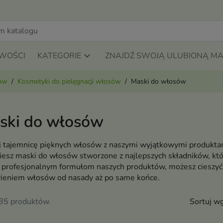
WOŚCI
KATEGORIE
ZNAJDŹ SWOJĄ ULUBIONĄ M
sów
Kosmetyki do pielęgnacji włosów
Maski do włosów
ski do włosów
j tajemnicę pięknych włosów z naszymi wyjątkowymi produktami
iesz maski do włosów stworzone z najlepszych składników, któr
i profesjonalnym formułom naszych produktów, możesz cieszyć 
ieniem włosów od nasady aż po same końce.
185 produktów.
Sortuj wg