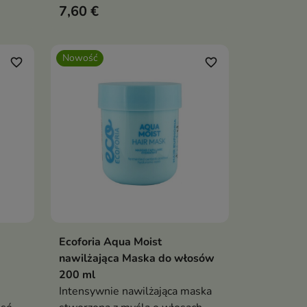
7,60 €
Nowość
favorite_border
favorite_border
Ecoforia Aqua Moist
ka
Dodaj do koszyka

nawilżająca Maska do włosów
200 ml
Intensywnie nawilżająca maska