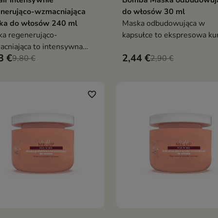
enerująco-wzmacniająca
do włosów 30 ml
ka do włosów 240 ml
Maska odbudowująca w
a regenerująco-
kapsułce to ekspresowa kur
cniająca to intensywna
regenerująca, która w kilka
3 €
2,44 €
cja, która odbudowuje
9,80 €
minut wzmacnia włosy,
2,90 €
y, wzmacnia je i przywraca
odbudowuje ich strukturę i
lask oraz jedwabistą
przywraca im zdrowy wygl
kość
favorite_border