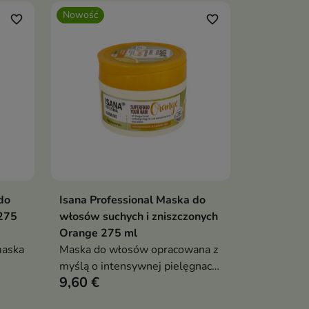
Nowość
favorite_border
favorite_border
do
Isana Professional Maska do
ka
Dodaj do koszyka

275
włosów suchych i zniszczonych
Orange 275 ml
maska
Maska do włosów opracowana z
myślą o intensywnej pielęgnacji
9,60 €
ść,
włosów suchych, zniszczonych i
osłabionych.