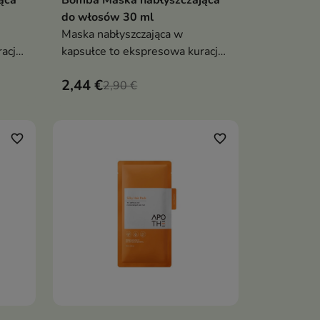
do włosów 30 ml
Maska nabłyszczająca w
acja
kapsułce to ekspresowa kuracja
do włosów, która w zaledwie
2,44 €
kilka minut wygładza, nawilża i
2,90 €
nadaje spektakularny efekt tafli
ąd
favorite_border
favorite_border