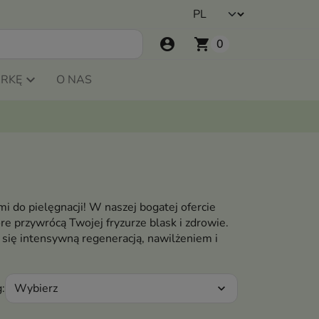
account_circle
shopping_cart
0
ARKĘ
O NAS
 do pielęgnacji! W naszej bogatej ofercie
e przywrócą Twojej fryzurze blask i zdrowie.
się intensywną regeneracją, nawilżeniem i
Wybierz
:
expand_more