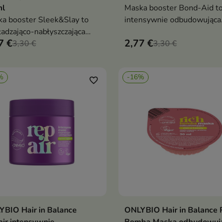
ml
Maska booster Bond-Aid t
a booster Sleek&Slay to
intensywnie odbudowująca
adzająco-nabłyszczająca
kuracja, która wzmacnia wło
7 €
2,77 €
ęgnacja, która redukuje
3,30 €
poprawia ich elastyczność i
3,30 €
enie, dodaje blasku i
przywraca im zdrowy wygl
wia stylizację włosów
%
-16%
favorite_border
BIO Hair in Balance
ONLYBIO Hair in Balance 
Dodaj do koszyka
Dodaj do koszy


ir intensywnie
Bomba Maska odbudowuj