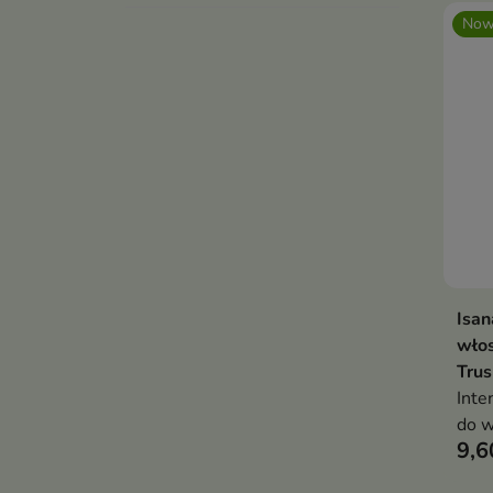
Now
Isan
wło
Tru
Inte
do w
9,6
pas
nawi