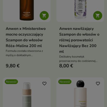


Anwen x Ministerstwo
Anwen nawilżający
mocno oczyszczający
Szampon do włosów o
Szampon do włosów
różnej porowatości
Róża-Malina 200 ml
Nawilżający Bez 200
Formuła została stworzona z
ml
myślą o dokładnym
Delikatny kosmetyk
oczyszczaniu, które pomaga
przeznaczony do codziennej
przygotować włosy do dalszej
9,80 €
8,00 €
pielęgnacji włosów
pielęgnacji.
wymagających nawilżenia i
równowagi.
Nowość
Nowość
favorite_border
favorite_border