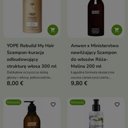


YOPE Rebuild My Hair
Anwen x Ministerstwo
Szampon-kuracja
nawilżający Szampon
odbudowujący
do włosów Róża-
strukturę włosa 300 ml
Malina 200 ml
Delikatnie oczyszcza skórę
Łagodna formuła skutecznie
głowy i włosy, jednocześnie
usuwa zanieczyszczenia,
8,00 €
9,80 €
dostarczając składników
jednocześnie pomagając
pielęgnujących, które wspierają
zachować miękkość i
regenerację i ochronę włókna
elastyczność włosów.
włosa
Nowość
Nowość
favorite_border
favorite_border