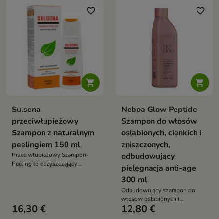
dyskomfortu
zdrowy wygląd włosów
favorite_border
favorite_border


Sulsena
Neboa Glow Peptide
przeciwłupieżowy
Szampon do włosów
Szampon z naturalnym
osłabionych, cienkich i
peelingiem 150 ml
zniszczonych,
Przeciwłupieżowy Szampon-
odbudowujący,
Peeling to oczyszczający
pielęgnacja anti-age
szampon do skóry głowy z
300 ml
tendencją do tłustego łupieżu,
który pomaga ograniczyć łupież,
Odbudowujący szampon do
regulować wydzielanie sebum i
włosów osłabionych i
16,30 €
12,80 €
odświeżyć skórę głowy
zniszczonych, który pomaga
wzmacniać włosy, wspiera ich