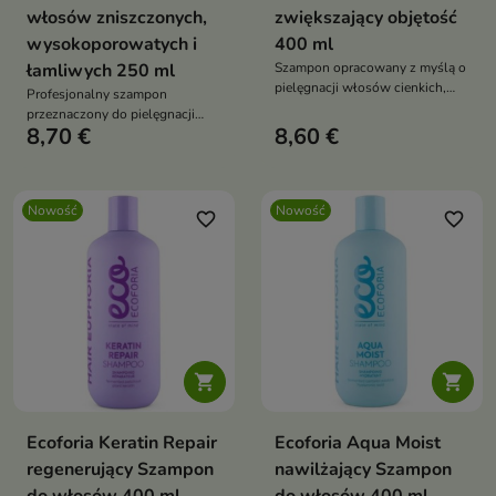
włosów zniszczonych,
zwiększający objętość
wysokoporowatych i
400 ml
łamliwych 250 ml
Szampon opracowany z myślą o
pielęgnacji włosów cienkich,
Profesjonalny szampon
delikatnych i pozbawionych
przeznaczony do pielęgnacji
objętości.
8,70 €
8,60 €
włosów osłabionych,
wysokoporowatych i podatnych
na uszkodzenia
Nowość
Nowość
favorite_border
favorite_border


Ecoforia Keratin Repair
Ecoforia Aqua Moist
regenerujący Szampon
nawilżający Szampon