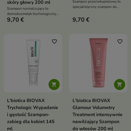
skóry głowy 200 ml
Szampon przeciwłupieżowy to
specjalistyczny szampon do
Szampon normalizujący to
włosów i skóry głowy, który
dermokosmetyk trychologiczny
pomaga redukować objawy
9,70 €
9,70 €
przeznaczony do pielęgnacji
łupieżu suchego i tłustego,
włosów z tendencją do
łuszczenie oraz uczucie świądu
przetłuszczania oraz
łojotokowej, wrażliwej skóry
głowy z objawami łuszczenia i
favorite_border
favorite_border
świądu


L'biotica BIOVAX
L'biotica BIOVAX
Trychologic Wypadanie
Glamour Volumetry
i gęstość Szampon-
Treatment intensywnie
zabieg dla kobiet 145
nawilżający Szampon
ml
do włosów 200 ml