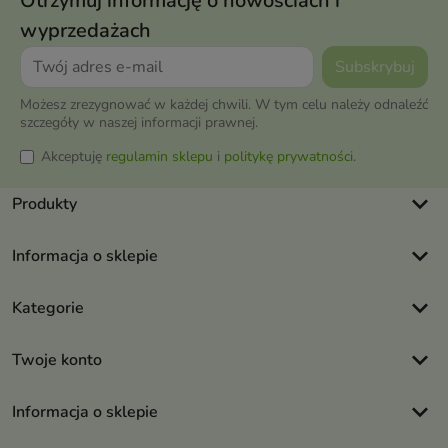
Otrzymuj informację o nowościach i
wyprzedażach
Możesz zrezygnować w każdej chwili. W tym celu należy odnaleźć
szczegóły w naszej informacji prawnej.
Akceptuję
regulamin sklepu
i
politykę prywatności
.
keyboard_arrow_down
Produkty
keyboard_arrow_down
Informacja o sklepie
keyboard_arrow_down
Kategorie
keyboard_arrow_down
Twoje konto
keyboard_arrow_down
Informacja o sklepie