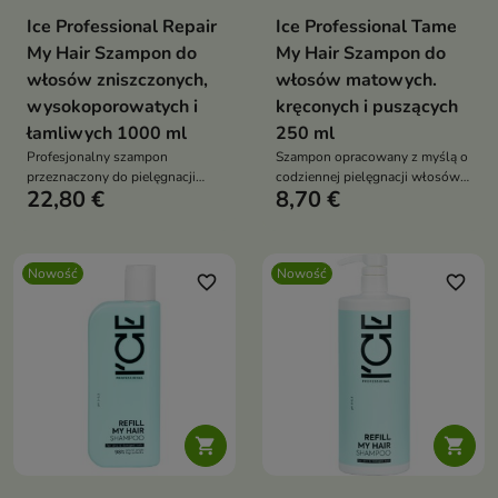
Ice Professional Repair
Ice Professional Tame
My Hair Szampon do
My Hair Szampon do
włosów zniszczonych,
włosów matowych.
wysokoporowatych i
kręconych i puszących
łamliwych 1000 ml
250 ml
Profesjonalny szampon
Szampon opracowany z myślą o
przeznaczony do pielęgnacji
codziennej pielęgnacji włosów
22,80 €
8,70 €
włosów osłabionych,
wymagających wygładzenia i
wysokoporowatych i podatnych
nawilżenia.
na uszkodzenia.
Nowość
Nowość
favorite_border
favorite_border

