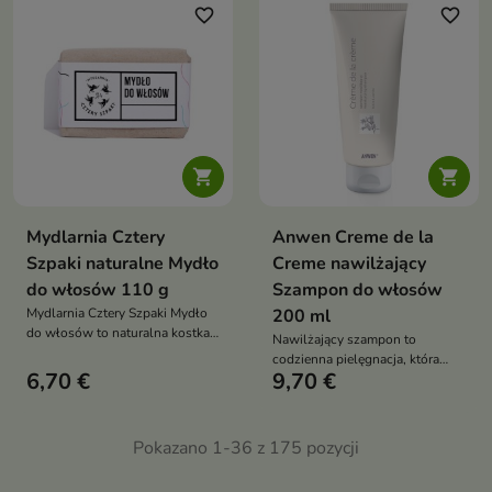
pasm
favorite_border
favorite_border


Mydlarnia Cztery
Anwen Creme de la
Szpaki naturalne Mydło
Creme nawilżający
do włosów 110 g
Szampon do włosów
Mydlarnia Cztery Szpaki Mydło
200 ml
do włosów to naturalna kostka
Nawilżający szampon to
myjąca, która delikatnie
codzienna pielęgnacja, która
oczyszcza włosy i skórę głowy,
6,70 €
9,70 €
dokładnie oczyszcza, nawilża
jednocześnie je wzmacniając i
skórę głowy i dodaje włosom
odżywiając
lekkości oraz objętości
Pokazano 1-36 z 175 pozycji