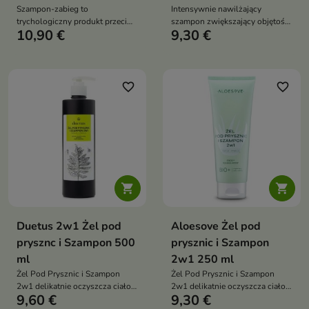
Szampon-zabieg to
Intensywnie nawilżający
trychologiczny produkt przeciw
szampon zwiększający objętość
10,90 €
9,30 €
wypadaniu włosów, który łączy
to produkt do mycia włosów i
oczyszczanie skóry głowy z
skóry głowy, który pomaga
masażem wspierającym
unieść włosy u nasady, nadać im
mikrokrażenie. Formuła z
lekkość oraz widocznie
technologią egzosomów,
pełniejszy wygląd
favorite_border
favorite_border
Kopyrrolem, Capixylem, kofeiną,
biotyną i niacynamidem wspiera
ograniczenie wypadania,
stymulację porostu oraz
poprawę kondycji skóry głowy i
włosów


Duetus 2w1 Żel pod
Aloesove Żel pod
prysznc i Szampon 500
prysznic i Szampon
ml
2w1 250 ml
Żel Pod Prysznic i Szampon
Żel Pod Prysznic i Szampon
2w1 delikatnie oczyszcza ciało,
2w1 delikatnie oczyszcza ciało i
9,60 €
9,30 €
twarz i włosy, wspiera
włosy, wspiera nawilżenie skóry