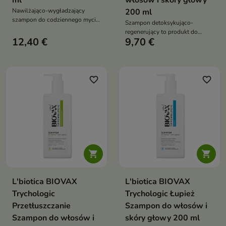
ml
włosów i skóry głowy
Nawilżająco-wygładzający
200 ml
szampon do codziennego mycia
Szampon detoksykująco-
włosów i skóry głowy.
regenerujący to produkt do
Delikatnie, a jednocześnie
12,40 €
9,70 €
włosów obciążonych,
skutecznie oczyszcza, wspiera
pozbawionych objętości oraz
nawilżenie, wygładza pasma
skóry głowy wymagającej
oraz pomaga przywrócić im
dokładnego oczyszczenia,
miękkość, elastyczność i
odświeżenia i regeneracji
favorite_border
favorite_border
naturalny blask


L'biotica BIOVAX
L'biotica BIOVAX
Trychologic
Trychologic Łupież
Przetłuszczanie
Szampon do włosów i
Szampon do włosów i
skóry głowy 200 ml