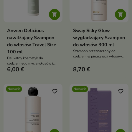


Anwen Delicious
Sway Silky Glow
nawilżający Szampon
wygładzający Szampon
do włosów Travel Size
do włosów 300 ml
100 ml
Szampon przeznaczony do
codziennej pielęgnacji włosów
Delikatny kosmetyk do
niesfornych, puszących się i
codziennego mycia włosów i
pozbawionych gładkości.
6,00 €
8,70 €
skóry głowy.
Nowość
Nowość
favorite_border
favorite_border