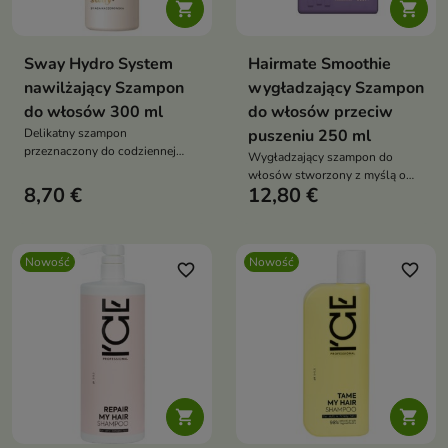


Sway Hydro System
Hairmate Smoothie
nawilżający Szampon
wygładzający Szampon
do włosów 300 ml
do włosów przeciw
Delikatny szampon
puszeniu 250 ml
przeznaczony do codziennej
Wygładzający szampon do
pielęgnacji włosów suchych,
włosów stworzony z myślą o
odwodnionych i pozbawionych
8,70 €
12,80 €
pasmach niesfornych, suchych i
blasku.
podatnych na puszenie
Nowość
Nowość
favorite_border
favorite_border

