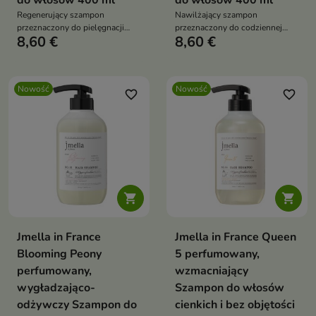
do włosów 400 ml
do włosów 400 ml
Regenerujący szampon
Nawilżający szampon
przeznaczony do pielęgnacji
przeznaczony do codziennej
8,60 €
8,60 €
włosów zniszczonych,
pielęgnacji włosów suchych,
osłabionych i podatnych na
odwodnionych i pozbawionych
łamanie.
blasku.
Nowość
Nowość
favorite_border
favorite_border


Jmella in France
Jmella in France Queen
Blooming Peony
5 perfumowany,
perfumowany,
wzmacniający
wygładzająco-
Szampon do włosów
odżywczy Szampon do
cienkich i bez objętości