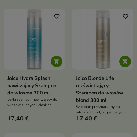
regenerację oraz chroni przed
stresem oksydacyjnym i
oznakami starzenia
favorite_border
favorite_border


Joico Hydra Splash
Joico Blonde Life
nawilżający Szampon
rozświetlający
do włosów 300 ml
Szampon do włosów
Lekki szampon nawilżający do
blond 300 ml
włosów suchych i cienkich,
Szampon przeznaczony do
który delikatnie oczyszcza,
włosów blond, rozjaśnianych i
intensywnie nawadnia włosy i
17,40 €
17,40 €
farbowanych, który pomaga
pomaga przywrócić im miękkość
oczyścić włosy, odświeżyć
oraz zdrowy wygląd
chłodny odcień blondu oraz
wspiera regenerację i ochronę