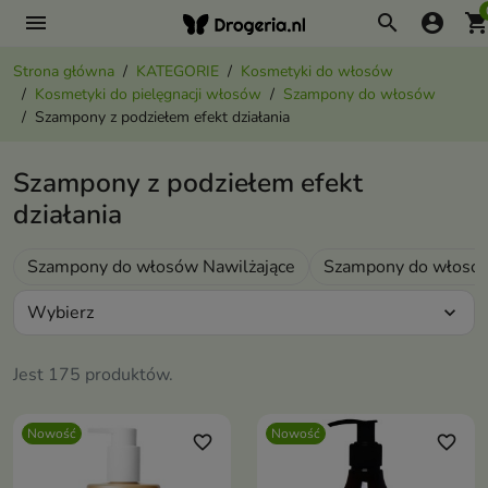
menu
search
account_circle
shopping_ca
Strona główna
KATEGORIE
Kosmetyki do włosów
Kosmetyki do pielęgnacji włosów
Szampony do włosów
Szampony z podziełem efekt działania
Szampony z podziełem efekt
działania
Szampony do włosów Nawilżające
Szampony do włosów
Wybierz
expand_more
Jest 175 produktów.
Nowość
Nowość
favorite_border
favorite_border