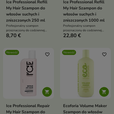
Ice Professional Refill
Ice Professional Refill
My Hair Szampon do
My Hair Szampon do
włosów suchych i
włosów suchych i
zniszczonych 250 ml
zniszczonych 1000 ml
Profesjonalny szampon
Profesjonalny szampon
przeznaczony do codziennej
przeznaczony do codziennej
8,70 €
22,80 €
pielęgnacji włosów suchych,
pielęgnacji włosów suchych,
zniszczonych i pozbawionych
zniszczonych i pozbawionych
witalności.
witalności.
Nowość
Nowość
favorite_border
favorite_border


Ice Professional Repair
Ecoforia Volume Maker
My Hair Szampon do
Szampon do włosów