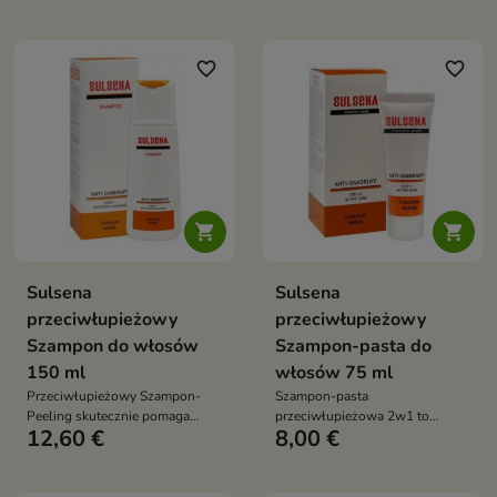
odpowiedni poziom nawilżenia
oraz pomaga chronić ją przed
oraz pozostawia przyjemne
przesuszeniem dzięki formule
uczucie świeżości dzięki
wzbogaconej o aloes i kompleks
naturalnym olejkom eterycznym
antyoksydacyjny ACGG
favorite_border
favorite_border


Sulsena
Sulsena
przeciwłupieżowy
przeciwłupieżowy
Szampon do włosów
Szampon-pasta do
150 ml
włosów 75 ml
Przeciwłupieżowy Szampon-
Szampon-pasta
Peeling skutecznie pomaga
przeciwłupieżowa 2w1 to
12,60 €
8,00 €
usuwać tłusty łupież, oczyszcza
produkt do pielęgnacji skóry
skórę głowy, reguluje
głowy z łupieżem, który pomaga
wydzielanie sebum oraz wspiera
ograniczać łupież, regulować
redukcję swędzenia i
wydzielanie sebum i wspierać