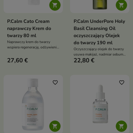


P.Calm Cato Cream
P.Calm UnderPore Holy
naprawczy Krem do
Basil Cleansing Oil
twarzy 80 ml
oczyszczający Olejek
Naprawczy krem do twarzy
do twarzy 190 ml
wspiera regenerację, odżywienie
Oczyszczający olejek do twarzy
i odbudowę bariery
usuwa makijaż, nadmiar sebum i
hydrolipidowej skóry. Formuła z
27,60 €
22,80 €
nagromadzone
ceramidami, skwalanem,
zanieczyszczenia. Formuła z
cholesterolem, kwasem
ekstraktem ze świętej bazylii,
hialuronowym, alantoiną i
skwalanem oraz olejkami
niacynamidem nawilża, koi oraz
eukaliptusowym, szałwiowym,
favorite_border
favorite_border
pomaga ograniczyć
rozmarynowym i z drzewa
przesuszenie
herbacianego wspiera ukojenie,
świeżość i komfort skóry

