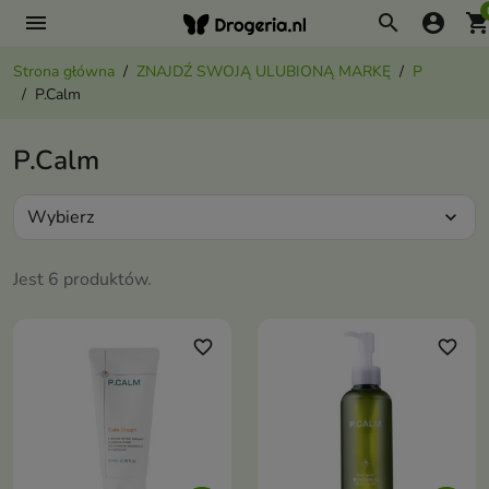
menu
search
account_circle
shopping_ca
Strona główna
ZNAJDŹ SWOJĄ ULUBIONĄ MARKĘ
P
P.Calm
P.Calm
Wybierz
expand_more
Jest 6 produktów.
favorite_border
favorite_border