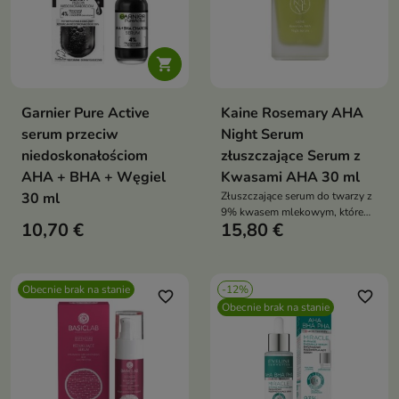

Garnier Pure Active
Kaine Rosemary AHA
serum przeciw
Night Serum
niedoskonałościom
złuszczające Serum z
AHA + BHA + Węgiel
Kwasami AHA 30 ml
30 ml
Złuszczające serum do twarzy z
9% kwasem mlekowym, które
10,70 €
15,80 €
oczyszcza pory, wygładza skórę
i wspiera redukcję zaskórników
Obecnie brak na stanie
-12%
favorite_border
favorite_border
Obecnie brak na stanie