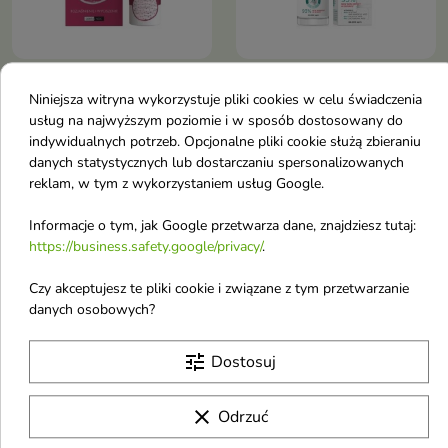
BasicLab Esteticus
Eveline 3xAcid AHA
Niniejsza witryna wykorzystuje pliki cookies w celu świadczenia
redukujące Serum 10%
BHA PHA Miracle
usług na najwyższym poziomie i w sposób dostosowany do
kwasu azelainowego,
dwufazowe Serum do
indywidualnych potrzeb. Opcjonalne pliki cookie służą zbieraniu
BHA, glicyryzyna 30 ml
twarzy rozświetlające
danych statystycznych lub dostarczaniu spersonalizowanych
Serum z 10% kwasem
30 ml
reklam, w tym z wykorzystaniem usług Google.
azelainowym, kwasem
Dwufazowe serum 3 x Acid
salicylowym i składnikami
Therapy – kwasy AHA, BHA,
Informacje o tym, jak Google przetwarza dane, znajdziesz tutaj:
łagodzącymi, które redukuje
36,80 €
7,04 €
PHA i witamina C. Rozjaśnia,
8,00 €
https://business.safety.google/privacy/
.
niedoskonałości,
wygładza, reguluje sebum i
zaczerwienienia i przebarwienia,
nawilża skórę, nadając jej
Czy akceptujesz te pliki cookie i związane z tym przetwarzanie
jednocześnie wyrównując
zdrowy blask
koloryt i regulując sebum
danych osobowych?
Obecnie brak na stanie
favorite_border
tune
Dostosuj
clear
Odrzuć