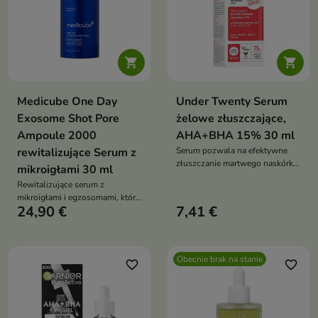


Medicube One Day
Under Twenty Serum
Exosome Shot Pore
żelowe złuszczające,
Ampoule 2000
AHA+BHA 15% 30 ml
rewitalizujące Serum z
Serum pozwala na efektywne
złuszczanie martwego naskórka,
mikroigłami 30 ml
odblokowanie porów oraz
Rewitalizujące serum z
regulację produkcji sebum
mikroigłami i egzosomami, które
24,90 €
7,41 €
wygładza skórę, zwęża pory i
przyspiesza regenerację
Obecnie brak na stanie
favorite_border
favorite_border