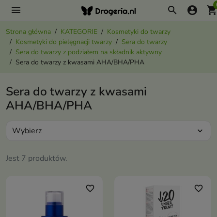
menu
search
account_circle
shopping_ca
Strona główna
KATEGORIE
Kosmetyki do twarzy
Kosmetyki do pielęgnacji twarzy
Sera do twarzy
Sera do twarzy z podziałem na składnik aktywny
Sera do twarzy z kwasami AHA/BHA/PHA
Sera do twarzy z kwasami
AHA/BHA/PHA
Wybierz
expand_more
Jest 7 produktów.
favorite_border
favorite_border