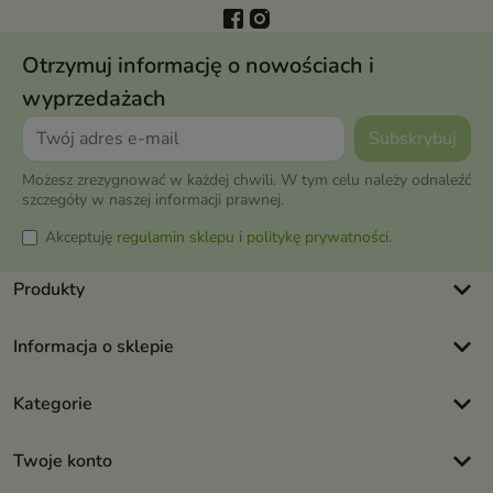
Otrzymuj informację o nowościach i
wyprzedażach
Możesz zrezygnować w każdej chwili. W tym celu należy odnaleźć
szczegóły w naszej informacji prawnej.
Akceptuję
regulamin sklepu
i
politykę prywatności
.
keyboard_arrow_down
Produkty
keyboard_arrow_down
Informacja o sklepie
keyboard_arrow_down
Kategorie
keyboard_arrow_down
Twoje konto