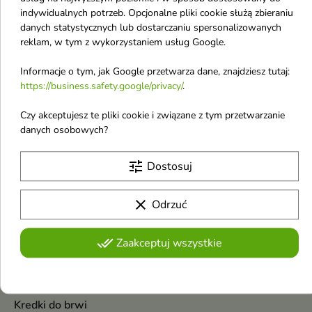
indywidualnych potrzeb. Opcjonalne pliki cookie służą zbieraniu
danych statystycznych lub dostarczaniu spersonalizowanych
reklam, w tym z wykorzystaniem usług Google.

Informacje o tym, jak Google przetwarza dane, znajdziesz tutaj:
https://business.safety.google/privacy/
.
BrushUp! by
Czy akceptujesz te pliki cookie i związane z tym przetwarzanie
Maxineczka Paleta
danych osobowych?
cieni do brwi 7,5 g
Paleta cieni do brwi
8,70 €
tune
Dostosuj
clear
Pokazano 1-3 z 3 pozycji
Odrzuć
Kosmetyki do makijażu brwi
done_all
Zaakceptuj wszystkie
Cienie do brwi
Henna do brwi
Kredki do brwi