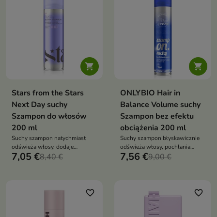


Stars from the Stars
ONLYBIO Hair in
Next Day suchy
Balance Volume suchy
Szampon do włosów
Szampon bez efektu
200 ml
obciążenia 200 ml
Suchy szampon natychmiast
Suchy szampon błyskawicznie
odświeża włosy, dodaje
odświeża włosy, pochłania
7,05 €
7,56 €
objętości i unosi je u nasady —
8,40 €
sebum i dodaje objętości oraz
9,00 €
bez użycia wody
tekstury — lekko, czysto i bez
białych śladów
favorite_border
favorite_border