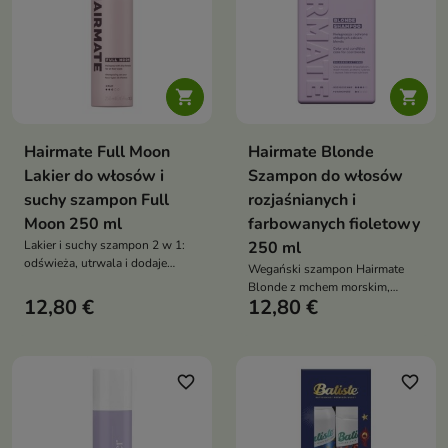


Hairmate Full Moon
Hairmate Blonde
Lakier do włosów i
Szampon do włosów
suchy szampon Full
rozjaśnianych i
Moon 250 ml
farbowanych fioletowy
Lakier i suchy szampon 2 w 1:
250 ml
odświeża, utrwala i dodaje
Wegański szampon Hairmate
objętości. Skrobia z tapioki
Blonde z mchem morskim,
pochłania sebum, włosy są
12,80 €
12,80 €
wegańską keratyną i proteinami
lekkie, świeże i elastyczne bez
ryżu neutralizuje żółte tony,
obciążenia
chroni kolor i intensywnie
nawilża włosy blond.
Wygładza, nabłyszcza i
favorite_border
favorite_border
wzmacnia pasma, zapewniając
im zdrowy wygląd, sprężystość i
świetlisty blask już po