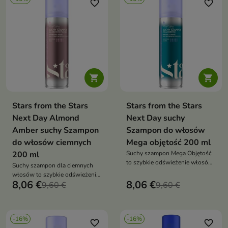
favorite_border
favorite_border


Stars from the Stars
Stars from the Stars
Next Day Almond
Next Day suchy
Amber suchy Szampon
Szampon do włosów
do włosów ciemnych
Mega objętość 200 ml
200 ml
Suchy szampon Mega Objętość
to szybkie odświeżenie włosów,
Suchy szampon dla ciemnych
które dodaje im spektakularnej
włosów to szybkie odświeżenie
objętości i lekkości bez użycia
8,06 €
8,06 €
i objętość bez użycia wody, które
9,60 €
9,60 €
wody
dodatkowo podkreśla kolor u
nasady
-16%
-16%
favorite_border
favorite_border