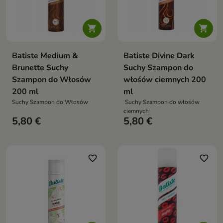


Batiste Medium &
Batiste Divine Dark
Brunette Suchy
Suchy Szampon do
Szampon do Włosów
włośów ciemnych 200
200 ml
ml
Suchy Szampon do Włosów
Suchy Szampon do włośów
ciemnych
5,80 €
5,80 €
favorite_border
favorite_border