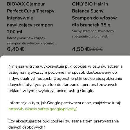
BIOVAX Glamour
ONLYBIO Hair in
Perfect Curls Therapy
Balance Suchy
intensywnie
Szampon do włosów
nawilżający szampon
dla brunetek 35 g
200 ml
Suchy szampon stworzony
specjalnie dla brunetek
Intensywnie nawilżający
szampon do włosów kręconych
6,40 €
4,50 €
i falowanych
8,00 €
Niniejsza witryna wykorzystuje pliki cookies w celu świadczenia
favorite_border
favorite_border
usług na najwyższym poziomie i w sposób dostosowany do
indywidualnych potrzeb. Opcjonalne pliki cookie służą zbieraniu
danych statystycznych lub dostarczaniu spersonalizowanych
reklam, w tym z wykorzystaniem usług Google.
Informacje o tym, jak Google przetwarza dane, znajdziesz tutaj:
https://business.safety.google/privacy/
.


Czy akceptujesz te pliki cookie i związane z tym przetwarzanie
danych osobowych?
Batiste Hydrate Suchy
Batiste Extra Volume