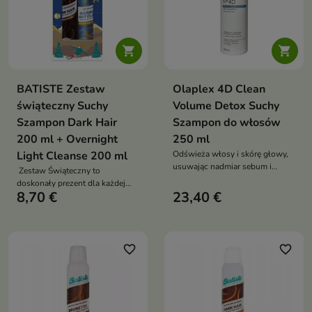


BATISTE Zestaw
Olaplex 4D Clean
świąteczny Suchy
Volume Detox Suchy
Szampon Dark Hair
Szampon do włosów
200 ml + Overnight
250 ml
Light Cleanse 200 ml
Odświeża włosy i skórę głowy,
usuwając nadmiar sebum i
Zestaw Świąteczny to
zanieczyszczeń
doskonały prezent dla każdej
8,70 €
23,40 €
osoby, która ceni sobie wygodę,
pielęgnację i piękne, świeże
włosy każdego dnia!
favorite_border
favorite_border