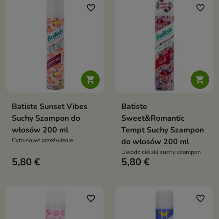
favorite_border
favorite_border


Batiste Sunset Vibes
Batiste
Suchy Szampon do
Sweet&Romantic
włosów 200 ml
Tempt Suchy Szampon
Cytrusowe orzeźwienie
do włosów 200 ml
Uwodzicielski suchy szampon
5,80 €
5,80 €
favorite_border
favorite_border