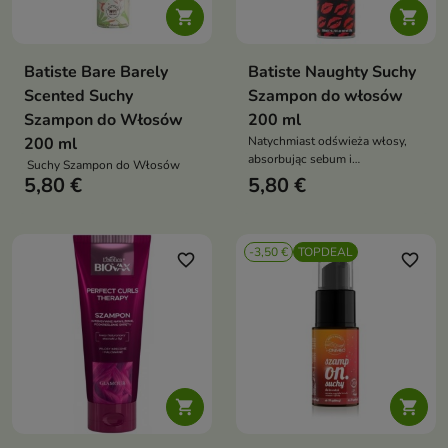


Batiste Bare Barely
Batiste Naughty Suchy
Scented Suchy
Szampon do włosów
Szampon do Włosów
200 ml
200 ml
Natychmiast odświeża włosy,
absorbując sebum i
Suchy Szampon do Włosów
zanieczyszczenia bez użycia
5,80 €
5,80 €
wody
-3,50 €
TOPDEAL
favorite_border
favorite_border

