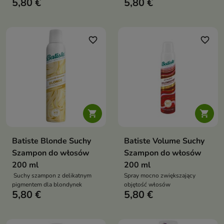
5,80 €
5,80 €
favorite_border
favorite_border


Batiste Blonde Suchy
Batiste Volume Suchy
Szampon do włosów
Szampon do włosów
200 ml
200 ml
Suchy szampon z delikatnym
Spray mocno zwiększający
pigmentem dla blondynek
objętość włosów
5,80 €
5,80 €