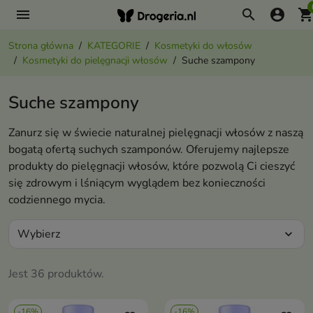
menu
search
account_circle
shopping_ca
Strona główna
KATEGORIE
Kosmetyki do włosów
Kosmetyki do pielęgnacji włosów
Suche szampony
Suche szampony
Zanurz się w świecie naturalnej pielęgnacji włosów z naszą
bogatą ofertą suchych szamponów. Oferujemy najlepsze
produkty do pielęgnacji włosów, które pozwolą Ci cieszyć
się zdrowym i lśniącym wyglądem bez konieczności
codziennego mycia.
Wybierz
expand_more
Jest 36 produktów.
-16%
-16%