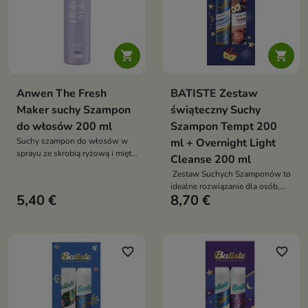
pierwszym użyciu


Anwen The Fresh
BATISTE Zestaw
Maker suchy Szampon
świąteczny Suchy
do włosów 200 ml
Szampon Tempt 200
Suchy szampon do włosów w
ml + Overnight Light
sprayu ze skrobią ryżową i miętą
Cleanse 200 ml
– natychmiast odświeża, unosi u
Zestaw Suchych Szamponów to
nasady, pochłania sebum i
idealne rozwiązanie dla osób,
pachnie słodką miętą
5,40 €
8,70 €
które chcą dbać o swoje włosy
w wygodny i skuteczny sposób
favorite_border
favorite_border