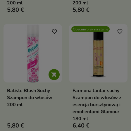
200 ml
200 ml
5,80 €
5,80 €
Obecnie brak na stanie
favorite_border
favorite_border

Batiste Blush Suchy
Farmona Jantar suchy
Szampon do włosów
Szampon do włosów z
200 ml
esencją bursztynową i
emolientami Glamour
180 ml
5,80 €
6,40 €