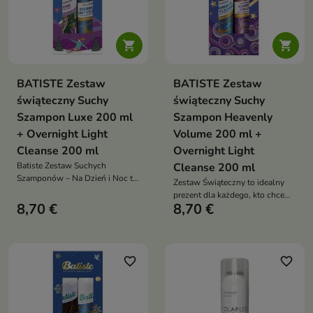


BATISTE Zestaw
BATISTE Zestaw
świąteczny Suchy
świąteczny Suchy
Szampon Luxe 200 ml
Szampon Heavenly
+ Overnight Light
Volume 200 ml +
Cleanse 200 ml
Overnight Light
Batiste Zestaw Suchych
Cleanse 200 ml
Szamponów – Na Dzień i Noc to
Zestaw Świąteczny to idealny
doskonały wybór dla osób, które
prezent dla każdego, kto chce
chcą dbać o swoje włosy w
8,70 €
8,70 €
zadbać o swoje włosy w szybki i
szybki i skuteczny sposób
skuteczny sposób – zamów już
dziś i ciesz się świeżymi,
pięknymi włosami każdego
dnia!
favorite_border
favorite_border