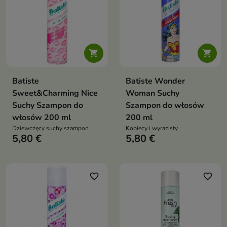


Batiste
Batiste Wonder
Sweet&Charming Nice
Woman Suchy
Suchy Szampon do
Szampon do włosów
włosów 200 ml
200 ml
Dziewczęcy suchy szampon
Kobiecy i wyrazisty
5,80 €
5,80 €
favorite_border
favorite_border