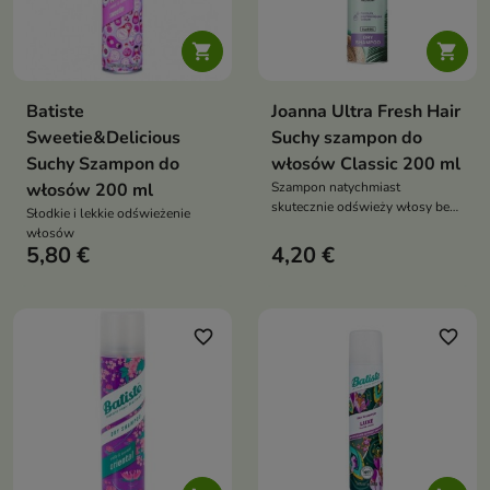


Batiste
Joanna Ultra Fresh Hair
Sweetie&Delicious
Suchy szampon do
Suchy Szampon do
włosów Classic 200 ml
włosów 200 ml
Szampon natychmiast
skutecznie odświeży włosy bez
Słodkie i lekkie odświeżenie
użycia wody
włosów
5,80 €
4,20 €
favorite_border
favorite_border