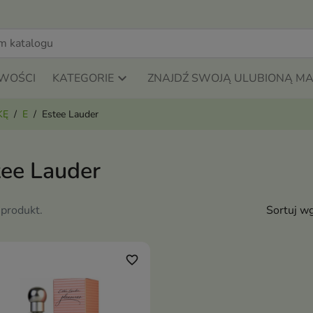
WOŚCI
KATEGORIE
ZNAJDŹ SWOJĄ ULUBIONĄ M
KĘ
E
Estee Lauder
tee Lauder
 produkt.
Sortuj wg
favorite_border