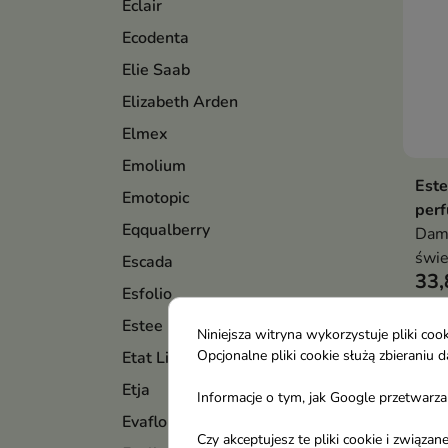
Éclair
Ecodenta
Elie Saab
Elizabeth Arden
Elmex
Emolium
Est
Emotopic
perf
Eqqualberry
Dam
świe
Escada
33,
nuta
Esfolio
jaśm
Estee Lauder
roma
Niniejsza witryna wykorzystuje pliki c
Pokaza
Opcjonalne pliki cookie służą zbierani
Etat Libre d`Orange
Etja
Informacje o tym, jak Google przetwarza 
Evaflor
Czy akceptujesz te pliki cookie i związ