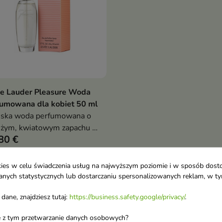
ee Lauder Pleasure Woda
Dodaj do koszyka

umowana dla kobiet 50 ml
ska woda perfumowana o
żym, kwiatowym zapachu z
80 €
mi fiołka, piwonii, róży i
inu, idealna na co dzień dla
ntycznej kobiety
ookies w celu świadczenia usług na najwyższym poziomie i w sposób dos
no 1-1 z 1 pozycji
u danych statystycznych lub dostarczaniu spersonalizowanych reklam, w 
dane, znajdziesz tutaj:
https://business.safety.google/privacy/
.
ane z tym przetwarzanie danych osobowych?