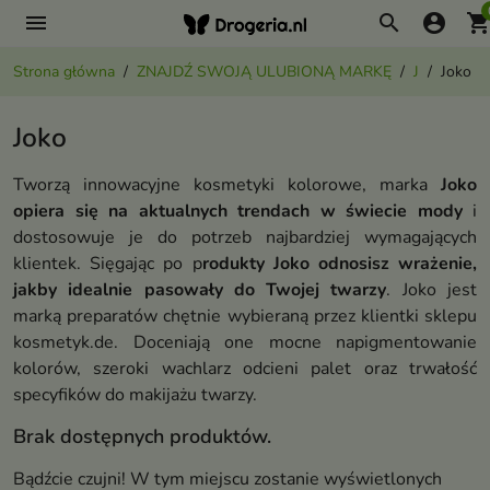
menu
search
account_circle
shopping_ca
Strona główna
ZNAJDŹ SWOJĄ ULUBIONĄ MARKĘ
J
Joko
Joko
Tworzą innowacyjne kosmetyki kolorowe, marka
Joko
opiera się na aktualnych trendach w świecie mody
i
dostosowuje je do potrzeb najbardziej wymagających
klientek. Sięgając po p
rodukty Joko odnosisz wrażenie,
jakby idealnie pasowały do Twojej twarzy
. Joko jest
marką preparatów chętnie wybieraną przez klientki sklepu
kosmetyk.de. Doceniają one mocne napigmentowanie
kolorów, szeroki wachlarz odcieni palet oraz trwałość
specyfików do makijażu twarzy.
Brak dostępnych produktów.
Bądźcie czujni! W tym miejscu zostanie wyświetlonych