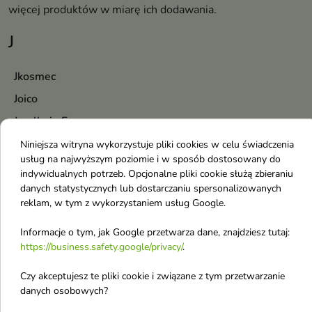
więcej produktów w miarę ich dodawania.
J
Jkosmec
Joico
Jmella in France
Jumiso
Niniejsza witryna wykorzystuje pliki cookies w celu świadczenia
usług na najwyższym poziomie i w sposób dostosowany do
Jaguar
indywidualnych potrzeb. Opcjonalne pliki cookie służą zbieraniu
Jean Paul Gaultier
danych statystycznych lub dostarczaniu spersonalizowanych
reklam, w tym z wykorzystaniem usług Google.
Jimmy Choo
Jo Malone
Informacje o tym, jak Google przetwarza dane, znajdziesz tutaj:
https://business.safety.google/privacy/
.
Joanna
Joanna Profesjonalna
Czy akceptujesz te pliki cookie i związane z tym przetwarzanie
danych osobowych?
John Varvatos