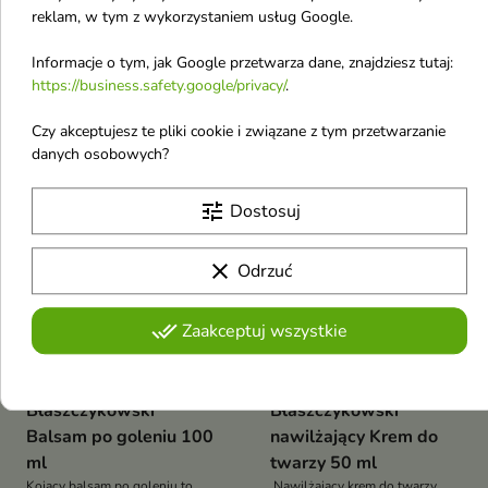
reklam, w tym z wykorzystaniem usług Google.
Profesjonalny szampon
łamliwych 250 ml
przeznaczony do codziennej
Profesjonalny szampon
pielęgnacji włosów suchych,
Informacje o tym, jak Google przetwarza dane, znajdziesz tutaj:
przeznaczony do pielęgnacji
zniszczonych i pozbawionych
22,80 €
8,70 €
włosów osłabionych,
https://business.safety.google/privacy/
.
witalności.
wysokoporowatych i podatnych
na uszkodzenia
Czy akceptujesz te pliki cookie i związane z tym przetwarzanie
danych osobowych?
favorite_border
favorite_border
tune
Dostosuj
clear
Odrzuć


done_all
Zaakceptuj wszystkie
Icon16 by Kuba
Icon16 by Kuba
Błaszczykowski
Błaszczykowski
Balsam po goleniu 100
nawilżający Krem do
ml
twarzy 50 ml
Kojący balsam po goleniu to
Nawilżający krem do twarzy