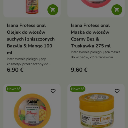


Isana Professional
Isana Professional
Olejek do włosów
Maska do włosów
suchych i zniszczonych
Czarny Bez &
Bazylia & Mango 100
Truskawka 275 ml
ml
Intensywnie pielęgnująca maska
do włosów, która zapewnia
Intensywnie pielęgnujący
pasmom odpowiednią dawkę
kosmetyk przeznaczony do
nawilżenia i odżywienia.
6,90 €
9,60 €
włosów suchych, osłabionych i
wymagających wygładzenia.
Nowość
Nowość
favorite_border
favorite_border