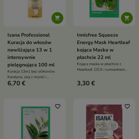


Isana Professional
Innisfree Squeeze
Kuracja do włosów
Energy Mask Heartleaf
nawilżająca 13 w 1
kojąca Maska w
intensywnie
płachcie 22 ml
pielęgnująca 100 ml
Kojąca maska w płachcie z
Heartleaf, CICA i rumiankiem
Kuracja 13w1 bez silikonów.
nawilża, łagodzi zaczerwienienia
Keratyna, olej z moreli i
i wspiera regenerację
6,70 €
3,30 €
stokrotka wzmacniają,
wygładzają i regenerują włosy
zniszczone i łamliwe
favorite_border
favorite_border