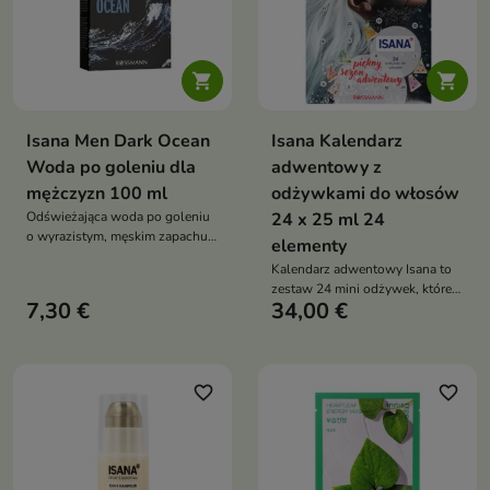


Isana Men Dark Ocean
Isana Kalendarz
Woda po goleniu dla
adwentowy z
mężczyzn 100 ml
odżywkami do włosów
Odświeżająca woda po goleniu
24 x 25 ml 24
o wyrazistym, męskim zapachu,
elementy
która koi skórę i przywraca jej
Kalendarz adwentowy Isana to
komfort po goleniu
zestaw 24 mini odżywek, które
7,30 €
34,00 €
dzień po dniu odżywiają,
regenerują i nabłyszczają włosy,
tworząc świąteczną rutynę
pielęgnacyjną
favorite_border
favorite_border