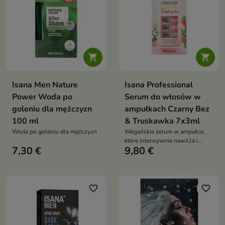


Isana Men Nature
Isana Professional
Power Woda po
Serum do włosów w
goleniu dla mężczyzn
ampułkach Czarny Bez
100 ml
& Truskawka 7x3ml
Woda po goleniu dla mężczyzn
Wegańskie serum w ampułce,
które intensywnie nawilża i
7,30 €
9,80 €
przywraca naturalny blask
włosom matowym już po kilku
dniach stosowania
favorite_border
favorite_border