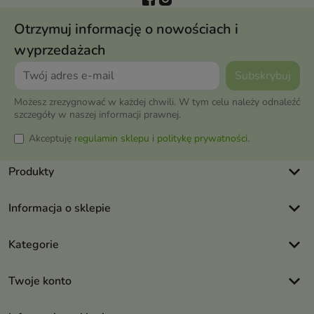
Otrzymuj informację o nowościach i
wyprzedażach
Możesz zrezygnować w każdej chwili. W tym celu należy odnaleźć
szczegóły w naszej informacji prawnej.
Akceptuję
regulamin sklepu
i
politykę prywatności
.
keyboard_arrow_down
Produkty
keyboard_arrow_down
Informacja o sklepie
keyboard_arrow_down
Kategorie
keyboard_arrow_down
Twoje konto