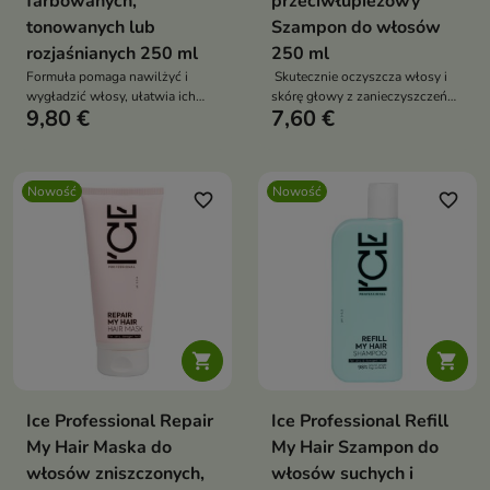
farbowanych,
przeciwłupieżowy
tonowanych lub
Szampon do włosów
rozjaśnianych 250 ml
250 ml
Formuła pomaga nawilżyć i
Skutecznie oczyszcza włosy i
wygładzić włosy, ułatwia ich
skórę głowy z zanieczyszczeń
9,80 €
7,60 €
rozczesywanie oraz wspiera
oraz nadmiaru sebum.
utrzymanie zdrowego wyglądu
pasm.
Nowość
Nowość
favorite_border
favorite_border


Ice Professional Repair
Ice Professional Refill
My Hair Maska do
My Hair Szampon do
włosów zniszczonych,
włosów suchych i