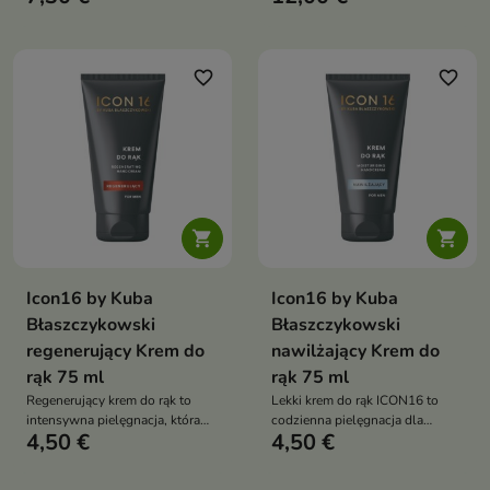
usuwa zanieczyszczenia i
słońcem, nawilża ją i nadaje
nadmiar sebum, jednocześnie
zdrowy, promienny wygląd
dbając o nawilżenie i komfort
skóry
favorite_border
favorite_border


Icon16 by Kuba
Icon16 by Kuba
Błaszczykowski
Błaszczykowski
regenerujący Krem do
nawilżający Krem do
rąk 75 ml
rąk 75 ml
Regenerujący krem do rąk to
Lekki krem do rąk ICON16 to
intensywna pielęgnacja, która
codzienna pielęgnacja dla
4,50 €
4,50 €
odżywia, koi i przywraca komfort
mężczyzn, która intensywnie
nawet bardzo suchym dłoniom
nawilża, wygładza i chroni skórę
dłoni bez efektu tłustej warstwy