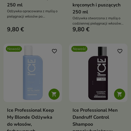
250 ml
kręconych i puszących
Odżywka opracowana z myślą o
250 ml
pielęgnacji włosów po
Odżywka stworzona z myślą o
koloryzacji.
codziennej pielęgnacji włosów
9,80 €
9,80 €
wymagających wygładzenia i
intensywnego nawilżenia.
Nowość
Nowość
favorite_border
favorite_border


Ice Professional Keep
Ice Professional Men
My Blonde Odżywka
Dandruff Control
do włosów,
Shampoo