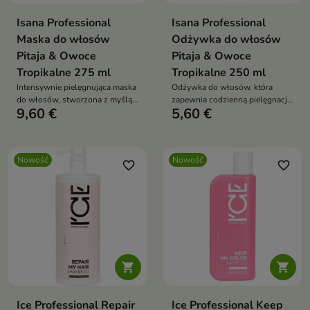
Isana Professional
Isana Professional
Maska do włosów
Odżywka do włosów
Pitaja & Owoce
Pitaja & Owoce
Tropikalne 275 ml
Tropikalne 250 ml
Intensywnie pielęgnująca maska
Odżywka do włosów, która
do włosów, stworzona z myślą
zapewnia codzienną pielęgnację
9,60 €
5,60 €
o włosach suchych, matowych i
włosów potrzebujących
wymagających regeneracji.
nawilżenia, wygładzenia i
odżywienia.
Nowość
Nowość
favorite_border
favorite_border


Ice Professional Repair
Ice Professional Keep