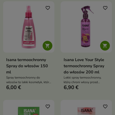
favorite_border
favorite_border


Isana termoochronny
Isana Love Your Style
Spray do włosów 150
termoochronny Spray
ml
do włosów 200 ml
Spray termoochronny do
Lekki spray termoochronny,
włosów to lekki kosmetyk, który
który chroni włosy przed
6,00 €
6,90 €
skutecznie zabezpiecza włosy
temperaturą do 220°C, wygładza
przed wysoką temperaturą
je, nadaje blask i ułatwia
podczas stylizacji. Chroni przed
stylizację — idealny przed
przesuszeniem i uszkodzeniami,
suszeniem, prostowaniem i
jednocześnie nadając włosom
kręceniem
favorite_border
favorite_border
blask i miękkość