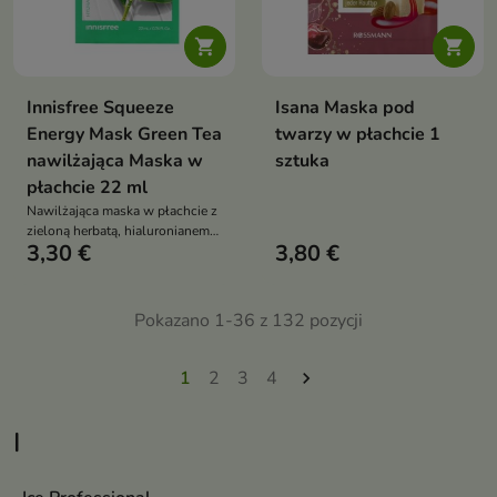


Innisfree Squeeze
Isana Maska pod
Energy Mask Green Tea
twarzy w płachcie 1
nawilżająca Maska w
sztuka
płachcie 22 ml
Nawilżająca maska w płachcie z
zieloną herbatą, hialuronianem
3,30 €
3,80 €
sodu i CICA, która nawilża, koi i
odświeża skórę
Pokazano 1-36 z 132 pozycji
1
2
3
4

I