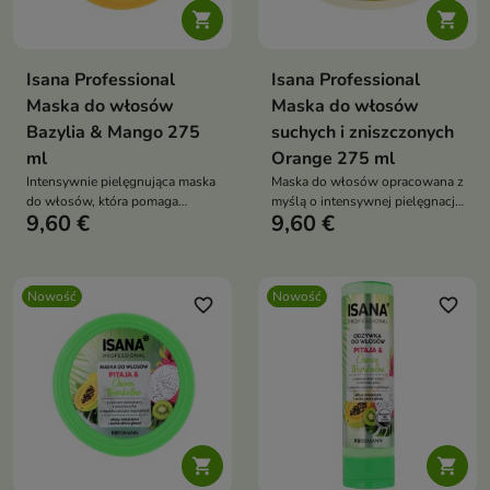


Isana Professional
Isana Professional
Maska do włosów
Maska do włosów
Bazylia & Mango 275
suchych i zniszczonych
ml
Orange 275 ml
Intensywnie pielęgnująca maska
Maska do włosów opracowana z
do włosów, która pomaga
myślą o intensywnej pielęgnacji
9,60 €
9,60 €
przywrócić pasmom miękkość,
włosów suchych, zniszczonych
gładkość i zdrowy wygląd.
i osłabionych.
Nowość
Nowość
favorite_border
favorite_border

