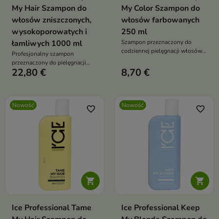
My Hair Szampon do
My Color Szampon do
włosów zniszczonych,
włosów farbowanych
wysokoporowatych i
250 ml
łamliwych 1000 ml
Szampon przeznaczony do
codziennej pielęgnacji włosów
Profesjonalny szampon
po koloryzacji.
przeznaczony do pielęgnacji
22,80 €
8,70 €
włosów osłabionych,
wysokoporowatych i podatnych
na uszkodzenia.
Nowość
Nowość
favorite_border
favorite_border


Ice Professional Tame
Ice Professional Keep