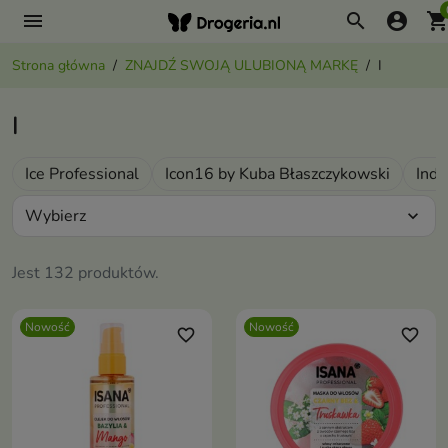
menu
search
account_circle
shopping_ca
Strona główna
ZNAJDŹ SWOJĄ ULUBIONĄ MARKĘ
I
I
Ice Professional
Icon16 by Kuba Błaszczykowski
Indi
Wybierz
expand_more
Jest 132 produktów.
Nowość
Nowość
favorite_border
favorite_border