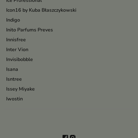
Ice Professional
Icon16 by Kuba Błaszczykowski
Indigo
Inito Parfums Preves
Innisfree
Inter Vion
Invisibobble
Isana
Isntree
Issey Miyake
Iwostin