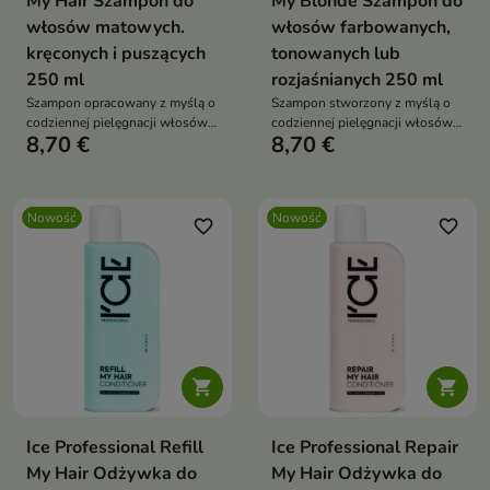
My Hair Szampon do
My Blonde Szampon do
włosów matowych.
włosów farbowanych,
kręconych i puszących
tonowanych lub
250 ml
rozjaśnianych 250 ml
Szampon opracowany z myślą o
Szampon stworzony z myślą o
codziennej pielęgnacji włosów
codziennej pielęgnacji włosów
8,70 €
8,70 €
wymagających wygładzenia i
blond – naturalnych,
nawilżenia.
farbowanych, tonowanych i
rozjaśnianych.
Nowość
Nowość
favorite_border
favorite_border


Ice Professional Refill
Ice Professional Repair
My Hair Odżywka do
My Hair Odżywka do