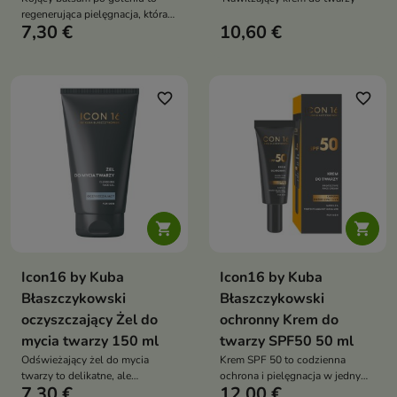
regenerująca pielęgnacja, która
7,30 €
10,60 €
natychmiast łagodzi
podrażnienia, nawilża skórę i
przywraca jej komfort
favorite_border
favorite_border


Icon16 by Kuba
Icon16 by Kuba
Błaszczykowski
Błaszczykowski
oczyszczający Żel do
ochronny Krem do
mycia twarzy 150 ml
twarzy SPF50 50 ml
Odświeżający żel do mycia
Krem SPF 50 to codzienna
twarzy to delikatne, ale
ochrona i pielęgnacja w jednym
7,30 €
12,00 €
skuteczne oczyszczanie, które
kroku, która chroni skórę przed