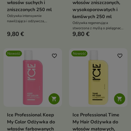
włosów suchych i
włosów zniszczonych,
zniszczonych 250 ml
wysokoporowatych i
Odżywka intensywnie
łamliwych 250 ml
nawilżająca i odżywcza,
Odżywka regenerująca
przeznaczona do pielęgnacji
stworzona z myślą o pielęgnacji
włosów suchych, osłabionych i
9,80 €
9,80 €
włosów osłabionych, suchych i
zniszczonych.
podatnych na łamanie.
Nowość
Nowość
favorite_border
favorite_border


Ice Professional Keep
Ice Professional Time
My Color Odżywka do
My Hair Odżywka do
włosów farbowanych
włosów matowych,