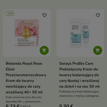
dobroczynne składniki i
delikatny różany zapach
-18%
favorite_border
favorite_border


Bielenda Royal Rose
Soraya ProBio Care
Elixir
Prebiotyczny Krem do
Przeciwzmarszczkowy
twarzy balansujący do
Krem do twarzy
cery tłustej i wrażliwej
nawilżający do cery
na dzień i na noc 50 ml
wrażliwej 40+ 50 ml
Prebiotyczny krem balansujący,
stworzony z myślą o pielęgnacji
Krem przeznaczony dla cery
cery tłustej i wrażliwej
dojrzałej 40+ z pierwszymi
6,23 €
5,30 €
oznakami starzenia
7,60 €