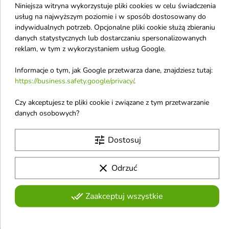
Niniejsza witryna wykorzystuje pliki cookies w celu świadczenia
6w1 wzmacniająco-
twarzy rozświetlająco-
usług na najwyższym poziomie i w sposób dostosowany do
regenerujący Krem do
odżywczy 50 ml
indywidualnych potrzeb. Opcjonalne pliki cookie służą zbieraniu
twarzy 40 ml
Multifunkcyjny krem do twarzy
danych statystycznych lub dostarczaniu spersonalizowanych
to intensywnie nawilżający i
Multifunkcyjny krem 6w1 to
reklam, w tym z wykorzystaniem usług Google.
odżywczy krem do stosowania
kompleksowa pielęgnacja, która
na dzień i noc. Dzięki bogatej
8,94 €
24,60 €
nawilża, regeneruje i chroni
10,90 €
formule z 27 składnikami
Informacje o tym, jak Google przetwarza dane, znajdziesz tutaj:
skórę, zapewniając jej komfort
aktywnymi wspiera regenerację
https://business.safety.google/privacy/
.
oraz zdrowy, promienny wygląd
skóry i zapewnia efekt gładkiej,
w każdej sytuacji
promiennej cery
favorite_border
favorite_border
Czy akceptujesz te pliki cookie i związane z tym przetwarzanie
danych osobowych?
tune
Dostosuj
clear
Odrzuć


done_all
Zaakceptuj wszystkie
feedSKIN regenerujący
Sylveco nawilżający
Krem do twarzy z
lekki Krem nagietkowy