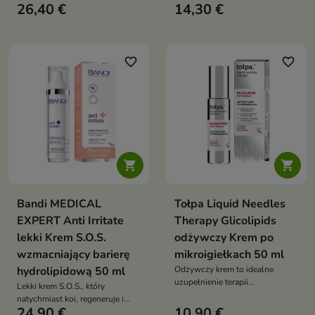
wspiera mikrobiom skóry,
26,40 €
14,30 €
kojącym i odbudowującym —
redukując zaczerwienienia oraz
natychmiast łagodzi
przywracając jej zdrowy,
podrażnienia, swędzenie i
promienny wygląd
suchość skóry atopowej,
przesuszonej i wrażliwej
favorite_border
favorite_border


Bandi MEDICAL
Tołpa Liquid Needles
EXPERT Anti Irritate
Therapy Glicolipids
lekki Krem S.O.S.
odżywczy Krem po
wzmacniający barierę
mikroigiełkach 50 ml
hydrolipidową 50 ml
Odżywczy krem to idealne
uzupełnienie terapii
Lekki krem S.O.S., który
mikroigiełkami.wzmacnia barierę
natychmiast koi, regeneruje i
skóry, potęguje regenerację, koi i
24,90 €
10,90 €
wzmacnia barierę hydrolipidową