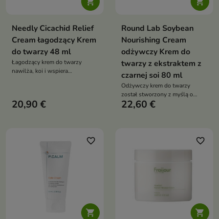


Needly Cicachid Relief
Round Lab Soybean
Cream łagodzący Krem
Nourishing Cream
do twarzy 48 ml
odżywczy Krem do
Łagodzący krem do twarzy
twarzy z ekstraktem z
nawilża, koi i wspiera
czarnej soi 80 ml
regenerację skóry wrażliwej,
Odżywczy krem do twarzy
suchej oraz podrażnionej.
został stworzony z myślą o
Formuła z wodą z cyprysiku,
20,90 €
22,60 €
skórze suchej, mieszanej,
pantenolem, wąkrotą azjatycką,
wrażliwej oraz z widocznymi
beta-glukanem, witaminą E i
oznakami starzenia
ceramidem NP pomaga
wzmacniać barierę skóry oraz
favorite_border
favorite_border
poprawiać jej komfort

