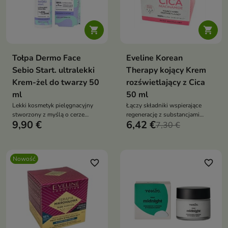


Tołpa Dermo Face
Eveline Korean
Sebio Start. ultralekki
Therapy kojący Krem
Krem-żel do twarzy 50
rozświetlający z Cica
ml
50 ml
Lekki kosmetyk pielęgnacyjny
Łączy składniki wspierające
stworzony z myślą o cerze
regenerację z substancjami
9,90 €
6,42 €
tłustej, mieszanej i skłonnej do
rozświetlającymi
7,30 €
niedoskonałości.
Nowość
favorite_border
favorite_border