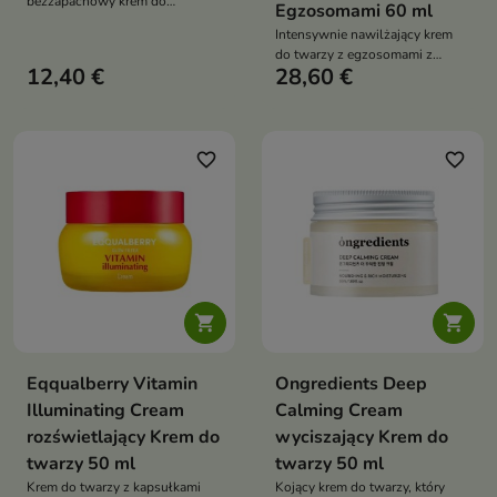
bezzapachowy krem do
Egzosomami 60 ml
codziennej pielęgnacji, który
Intensywnie nawilżający krem
nawilża, koi podrażnienia i
do twarzy z egzosomami z
wzmacnia barierę ochronną
12,40 €
28,60 €
wąkroty azjatyckiej, który
skóry
regeneruje skórę, wzmacnia
barierę hydrolipidową i poprawia
jej elastyczność
favorite_border
favorite_border


Eqqualberry Vitamin
Ongredients Deep
Illuminating Cream
Calming Cream
rozświetlający Krem do
wyciszający Krem do
twarzy 50 ml
twarzy 50 ml
Krem do twarzy z kapsułkami
Kojący krem do twarzy, który