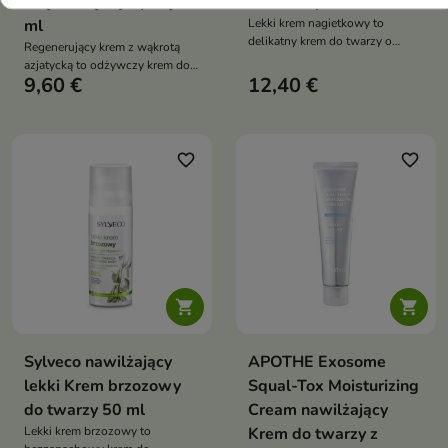
Wąkrotką azjatycką 50
do twarzy 50 ml
ml
Lekki krem nagietkowy to
delikatny krem do twarzy o
Regenerujący krem z wąkrotą
lekkiej formule, który koi
azjatycką to odżywczy krem do
podrażnienia, wspiera
9,60 €
12,40 €
twarzy o lekkiej, szybko
regenerację skóry i zapewnia jej
wchłaniającej się formule, który
odpowiednie nawilżenie
intensywnie nawilża, wspiera
regenerację skóry oraz wzmacnia
jej barierę ochronną
favorite_border
favorite_border


Sylveco nawilżający
APOTHE Exosome
lekki Krem brzozowy
Squal-Tox Moisturizing
do twarzy 50 ml
Cream nawilżający
Lekki krem brzozowy to
Krem do twarzy z