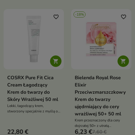
barierę skóry — idealny dla cer
ochronną i przynosi długotrwały
wrażliwych, naczynkowych i
komfort
-18%
trądzikowych
favorite_border
favorite_border


COSRX Pure Fit Cica
Bielenda Royal Rose
Cream Łagodzący
Elixir
Krem do twarzy do
Przeciwzmarszczkowy
Skóry Wrażliwej 50 ml
Krem do twarzy
Lekki, łagodzący krem,
ujędrniający do cery
stworzony specjalnie z myślą o
wrażliwej 50+ 50 ml
wrażliwej i podrażnionej skórze
Krem przeznaczony dla cery
dojrzałej 50+ z utratą
22,80 €
6,23 €
elastyczności, wzbogacony o
7,60 €