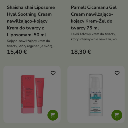
Shaishaishai Liposome
Parnell Cicamanu Gel
Hyal Soothing Cream
Cream nawilżająco-
nawilżająco-kojący
kojący Krem-Żel do
Krem do twarzy z
twarzy 75 ml
Liposomami 50 ml
Lekki żelowy krem do twarzy,
który intensywnie nawilża, koi
Kojąco-nawilżający krem do
podrażnienia i wspiera
twarzy, który regeneruje skórę,
regenerację skóry, pozostawiając
15,40 €
18,30 €
wzmacnia jej barierę
ją miękką i komfortową bez
hydrolipidową i zapewnia
uczucia obciążenia
długotrwały komfort
favorite_border
favorite_border

