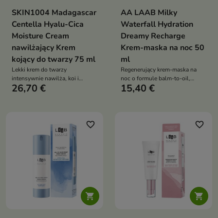
SKIN1004 Madagascar
AA LAAB Milky
Centella Hyalu-Cica
Waterfall Hydration
Moisture Cream
Dreamy Recharge
nawilżający Krem
Krem-maska na noc 50
kojący do twarzy 75 ml
ml
Lekki krem do twarzy
Regenerujący krem-maska na
intensywnie nawilża, koi i
noc o formule balm-to-oil,
26,70 €
15,40 €
wspiera regenerację skóry
przeznaczony do pielęgnacji
suchej, wrażliwej oraz
skóry odwodnionej, szorstkiej i
podrażnionej. Formuła z 50%
napiętej
ekstraktu z wąkroty azjatyckiej,
kwasem hialuronowym,
favorite_border
favorite_border
niacynamidem i hydrolizowanym
kolagenem wzmacnia barierę
hydrolipidową i pozostawia
satynowe wykończenie

