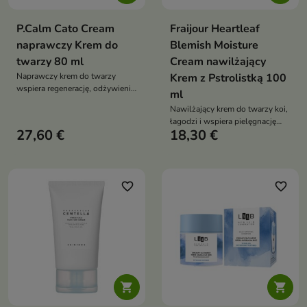
P.Calm Cato Cream
Fraijour Heartleaf
naprawczy Krem do
Blemish Moisture
twarzy 80 ml
Cream nawilżający
Naprawczy krem do twarzy
Krem z Pstrolistką 100
wspiera regenerację, odżywienie
ml
i odbudowę bariery
Nawilżający krem do twarzy koi,
hydrolipidowej skóry. Formuła z
łagodzi i wspiera pielęgnację
ceramidami, skwalanem,
27,60 €
18,30 €
skóry trądzikowej oraz
cholesterolem, kwasem
problematycznej. Formuła z
hialuronowym, alantoiną i
pstrolistką sercowatą, wąkrotą
niacynamidem nawilża, koi oraz
azjatycką, zieloną herbatą,
pomaga ograniczyć
drzewem herbacianym i
favorite_border
favorite_border
przesuszenie
pantenolem pomaga ograniczać
niedoskonałości oraz
przywracać cerze komfort

