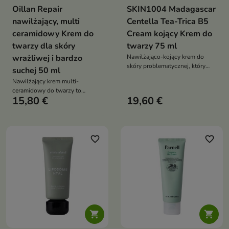
Oillan Repair
SKIN1004 Madagascar
nawilżający, multi
Centella Tea-Trica B5
ceramidowy Krem do
Cream kojący Krem do
twarzy dla skóry
twarzy 75 ml
wrażliwej i bardzo
Nawilżająco-kojący krem do
skóry problematycznej, który
suchej 50 ml
pomaga wspierać barierę
Nawilżający krem multi-
ochronną skóry, łagodzi
ceramidowy do twarzy to
podrażnienia i ograniczać
15,80 €
19,60 €
nowoczesny żel-krem
powstawanie niedoskonałości
przeznaczony do pielęgnacji
skóry suchej, szorstkiej,
wrażliwej, reaktywnej i z
naruszoną barierą ochronną
favorite_border
favorite_border

