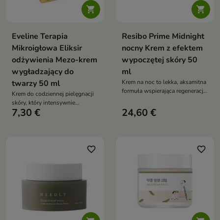


Eveline Terapia
Resibo Prime Midnight
Mikroigłowa Eliksir
nocny Krem z efektem
odżywienia Mezo-krem
wypoczętej skóry 50
wygładzający do
ml
twarzy 50 ml
Krem na noc to lekka, aksamitna
formuła wspierająca regenerację
Krem do codziennej pielęgnacji
skóry podczas snu, bez uczucia
skóry, który intensywnie
obciążenia. Krem z ceramidami,
7,30 €
24,60 €
odżywia, nawilża i poprawia jej
kofeiną, niacynamidem,
strukturę.
kompleksem fitoekdysteroidów i
ekstraktu z nasion jujuby,
bioaktywnym ekstraktem z
favorite_border
favorite_border
mikroalgi oraz witaminą E
wzmacnia barierę ochronną,
wygładza, nawilża i pomaga
przywrócić cerze świeży,
wypoczęty wygląd o poranku