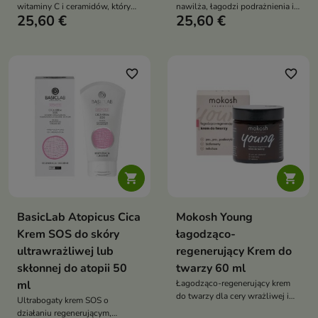
witaminy C i ceramidów, który
nawilża, łagodzi podrażnienia i
25,60 €
25,60 €
rozświetla skórę, wyrównuje
wspiera regenerację skóry,
koloryt oraz intensywnie
jednocześnie wzmacniając jej
nawilża cerę
naturalną barierę ochronną
favorite_border
favorite_border


BasicLab Atopicus Cica
Mokosh Young
Krem SOS do skóry
łagodząco-
ultrawrażliwej lub
regenerujący Krem do
skłonnej do atopii 50
twarzy 60 ml
ml
Łagodząco-regenerujący krem
do twarzy dla cery wrażliwej i
Ultrabogaty krem SOS o
podrażnionej koi, nawilża i
działaniu regenerującym,