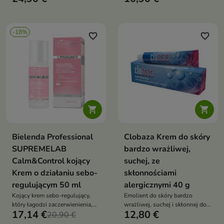
zapewnia intensywne
skóry wrażliwej i reaktywnej
nawilżenie, wspierając skórę
podczas procesu odnowy
-18%
favorite_border
favorite_border


Bielenda Professional
Clobaza Krem do skóry
SUPREMELAB
bardzo wrażliwej,
Calm&Control kojący
suchej, ze
Krem o działaniu sebo-
skłonnościami
regulującym 50 ml
alergicznymi 40 g
Kojący krem sebo-regulujący,
Emolient do skóry bardzo
który łagodzi zaczerwienienia,
wrażliwej, suchej i skłonnej do
17,14 €
12,80 €
reguluje sebum, redukuje
20,90 €
alergii. Intensywnie nawilża i
niedoskonałości i wzmacnia
natłuszcza, wspiera barierę