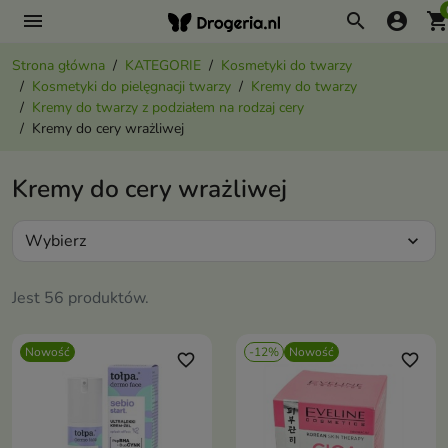
menu
search
account_circle
shopping_ca
Strona główna
KATEGORIE
Kosmetyki do twarzy
Kosmetyki do pielęgnacji twarzy
Kremy do twarzy
Kremy do twarzy z podziałem na rodzaj cery
Kremy do cery wrażliwej
Kremy do cery wrażliwej
Wybierz
expand_more
Jest 56 produktów.
Nowość
-12%
Nowość
favorite_border
favorite_border