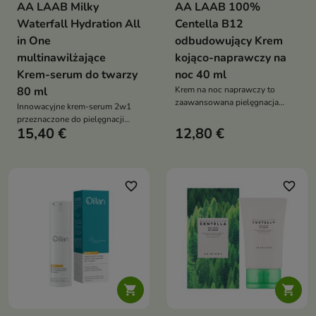
AA LAAB Milky
AA LAAB 100%
Waterfall Hydration All
Centella B12
in One
odbudowujący Krem
multinawilżające
kojąco-naprawczy na
Krem-serum do twarzy
noc 40 ml
80 ml
Krem na noc naprawczy to
zaawansowana pielęgnacja
Innowacyjne krem-serum 2w1
nowej generacji przeznaczona
przeznaczone do pielęgnacji
do skóry z uszkodzoną barierą
15,40 €
12,80 €
skóry odwodnionej, szorstkiej i
hydrolipidową, odwodnionej,
napiętej
suchej i podatnej na
podrażnienia. Formuła wspiera
intensywne nawilżenie,
favorite_border
favorite_border
regenerację, wygładzenie oraz
redukcję oznak starzenia,
zapewniając skórze odżywienie,
komfort i aksamitną miękkość

