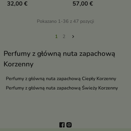
lawendy, cyprysa i ambry.
32,00 €
57,00 €
woda toaletowa dla kobiet i
Ponadczasowy zapach dla
mężczyzn, łącząca aromaty
nowoczesnego mężczyzny,
bergamotki, lawendy, jaśminu i
idealny na każdą okazję
wanilii
Pokazano 1-36 z 47 pozycji
1
2

Perfumy z główną nuta zapachową
Korzenny
Perfumy z główną nuta zapachową Ciepły Korzenny
Perfumy z główną nuta zapachową Świeży Korzenny