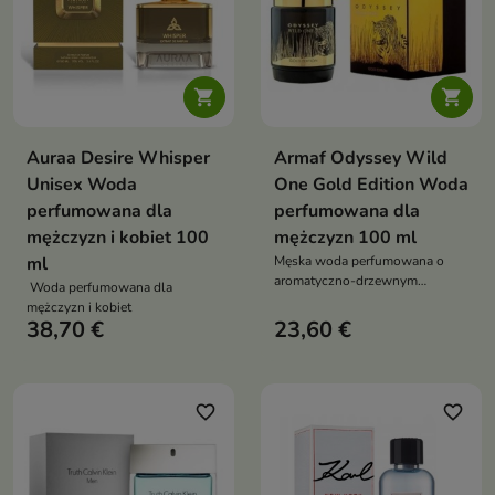


Auraa Desire Whisper
Armaf Odyssey Wild
Unisex Woda
One Gold Edition Woda
perfumowana dla
perfumowana dla
mężczyzn i kobiet 100
mężczyzn 100 ml
ml
Męska woda perfumowana o
aromatyczno-drzewnym
Woda perfumowana dla
charakterze, łącząca świeżość
mężczyzn i kobiet
cytrusów i mięty z eleganckimi
38,70 €
23,60 €
akordami lawendy, pieprzu i
imbiru oraz głębią paczuli, cedru
i drzewa sandałowego – idealna
dla pewnych siebie mężczyzn
favorite_border
favorite_border