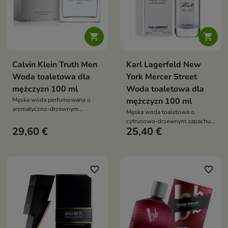


Calvin Klein Truth Men
Karl Lagerfeld New
Woda toaletowa dla
York Mercer Street
mężczyzn 100 ml
Woda toaletowa dla
Męska woda perfumowana o
mężczyzn 100 ml
aromatyczno-drzewnym
Męska woda toaletowa o
charakterze z nutami szałwii,
cytrusowo-drzewnym zapachu z
lawendy, cyprysa i ambry.
29,60 €
25,40 €
nutami bazylii, limonki,
Ponadczasowy zapach dla
rabarbaru, piżma i białego
nowoczesnego mężczyzny,
drewna. Idealna na co dzień dla
idealny na każdą okazję
energicznego, stylowego
mężczyzny
favorite_border
favorite_border