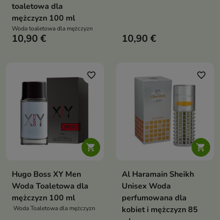
toaletowa dla
mężczyzn 100 ml
Woda toaletowa dla mężczyzn
10,90 €
10,90 €
favorite_border
favorite_border


Hugo Boss XY Men
Al Haramain Sheikh
Woda Toaletowa dla
Unisex Woda
mężczyzn 100 ml
perfumowana dla
Woda Toaletowa dla mężczyzn
kobiet i mężczyzn 85