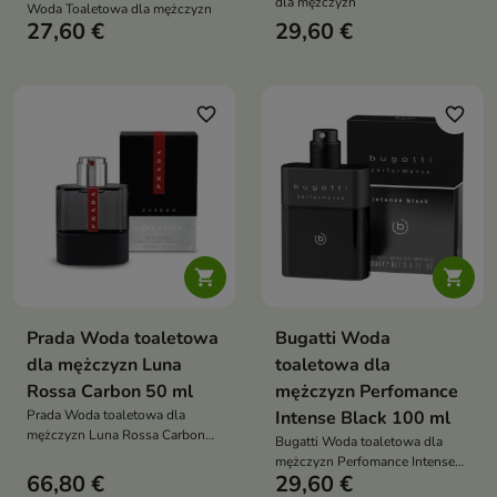
dla mężczyzn
Woda Toaletowa dla mężczyzn
27,60 €
29,60 €
favorite_border
favorite_border


Prada Woda toaletowa
Bugatti Woda
dla mężczyzn Luna
toaletowa dla
Rossa Carbon 50 ml
mężczyzn Perfomance
Prada Woda toaletowa dla
Intense Black 100 ml
mężczyzn Luna Rossa Carbon
Bugatti Woda toaletowa dla
50 ml
mężczyzn Perfomance Intense
66,80 €
29,60 €
Black 100 ml