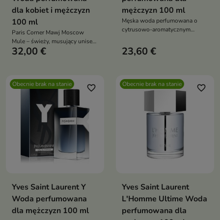
dla kobiet i mężczyzn
mężczyzn 100 ml
100 ml
Męska woda perfumowana o
cytrusowo-aromatycznym
Paris Corner Mawj Moscow
charakterze, łącząca świeżość
Mule – świeży, musujący unisex:
grejpfruta i cytrusów z lawendą,
32,00 €
23,60 €
cytrusy i imbir jak w kultowym
geranium i pieprzem oraz męską
koktajlu, chłodna mięta i cyprys,
bazą ambroksanu, cedru i
długi, czysty finisz
wetywerii – idealna na co dzień i
ciepłe pory roku
Obecnie brak na stanie
Obecnie brak na stanie
favorite_border
favorite_border
Yves Saint Laurent Y
Yves Saint Laurent
Woda perfumowana
L'Homme Ultime Woda
dla mężczyzn 100 ml
perfumowana dla