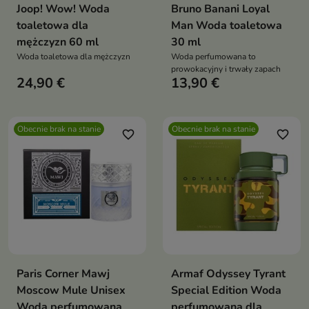
Joop! Wow! Woda
Bruno Banani Loyal
toaletowa dla
Man Woda toaletowa
mężczyzn 60 ml
30 ml
Woda toaletowa dla mężczyzn
Woda perfumowana to
prowokacyjny i trwały zapach
24,90 €
13,90 €
Obecnie brak na stanie
Obecnie brak na stanie
favorite_border
favorite_border
Paris Corner Mawj
Armaf Odyssey Tyrant
Moscow Mule Unisex
Special Edition Woda
Woda perfumowana
perfumowana dla