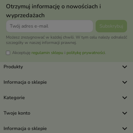
Otrzymuj informację o nowościach i
wyprzedażach
Możesz zrezygnować w każdej chwili. W tym celu należy odnaleźć
szczegóły w naszej informacji prawnej.
Akceptuję
regulamin sklepu
i
politykę prywatności
.
keyboard_arrow_down
Produkty
keyboard_arrow_down
Informacja o sklepie
keyboard_arrow_down
Kategorie
keyboard_arrow_down
Twoje konto
keyboard_arrow_down
Informacja o sklepie