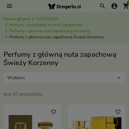
menu
search
account_circle
shopping_ca
Strona główna
KATEGORIE
Perfumy z podziałem na nuty zapachowe
Perfumy z główną nuta zapachową Korzenny
Perfumy z główną nuta zapachową Świeży Korzenny
Perfumy z główną nuta zapachową
Świeży Korzenny
Wybierz
expand_more
Jest 47 produktów.
favorite_border
favorite_border