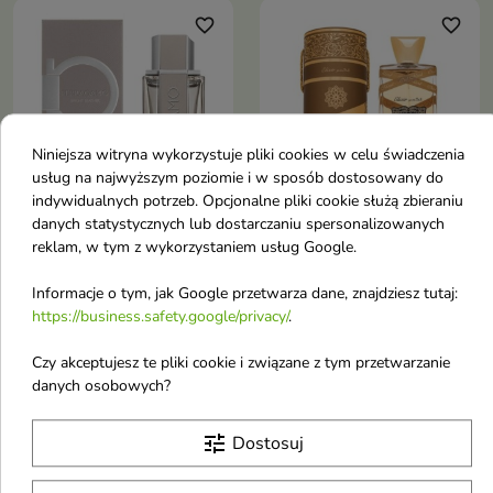
favorite_border
favorite_border
Niniejsza witryna wykorzystuje pliki cookies w celu świadczenia
usług na najwyższym poziomie i w sposób dostosowany do


indywidualnych potrzeb. Opcjonalne pliki cookie służą zbieraniu
danych statystycznych lub dostarczaniu spersonalizowanych
Salvatore Ferragamo
Lattafa Woda
reklam, w tym z wykorzystaniem usług Google.
Woda toaletowa dla
perfumowana dla
Informacje o tym, jak Google przetwarza dane, znajdziesz tutaj:
mężczyzn Ferragamo
kobiet i mężczyzn Oud
https://business.safety.google/privacy/
.
Bright 100 ml
Mood Elixir 100 ml
Salvatore Ferragamo Woda
Lattafa Woda perfumowana dla
Czy akceptujesz te pliki cookie i związane z tym przetwarzanie
toaletowa dla mężczyzn
kobiet i mężczyzn Oud Mood
danych osobowych?
49,60 €
20,70 €
Ferragamo Bright 100 ml
Elixir 100 ml
tune
Dostosuj
favorite_border
favorite_border