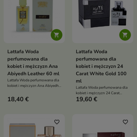


Lattafa Woda
Lattafa Woda
perfumowana dla
perfumowana dla
kobiet i mężczyzn Ana
kobiet i mężczyzn 24
Abiyedh Leather 60 ml
Carat White Gold 100
Lattafa Woda perfumowana dla
ml
kobiet i mężczyzn Ana Abiyedh
Lattafa Woda perfumowana dla
Leather 60 ml
kobiet i mężczyzn 24 Carat
18,40 €
19,60 €
White Gold 100 ml
favorite_border
favorite_border