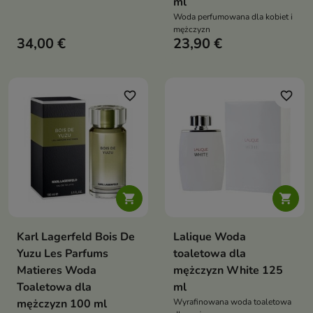
ml
Woda perfumowana dla kobiet i
mężczyzn
34,00 €
23,90 €
favorite_border
favorite_border


Karl Lagerfeld Bois De
Lalique Woda
Yuzu Les Parfums
toaletowa dla
Matieres Woda
mężczyzn White 125
Toaletowa dla
ml
mężczyzn 100 ml
Wyrafinowana woda toaletowa