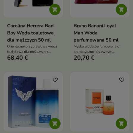


Carolina Herrera Bad
Bruno Banani Loyal
Boy Woda toaletowa
Man Woda
dla mężczyzn 50 ml
perfumowana 50 ml
Orientalno-przyprawowa woda
Męska woda perfumowana o
toaletowa dla mężczyzn z
aromatyczno-drzewnym
68,40 €
20,70 €
nutami grejpfruta, białego
charakterze z nutami cytryny,
pieprzu, wetiwerii, fasoli tonka i
imbiru, lawendy, paczuli i fasoli
kakao. Wyrazisty zapach w
tonka. Stylowy zapach na co
ikonicznym flakonie w kształcie
dzień i wyjątkowe okazje
pioruna
favorite_border
favorite_border

