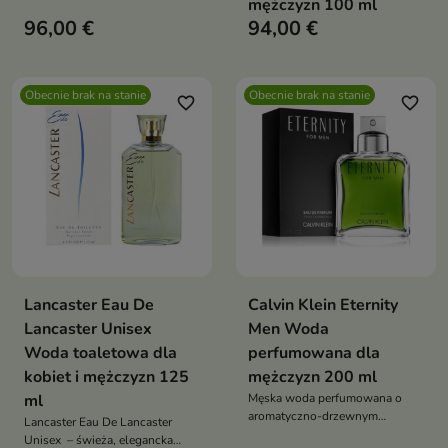
mężczyzn 100 ml
96,00 €
94,00 €
Obecnie brak na stanie
Obecnie brak na stanie
favorite_border
favorite_border
Lancaster Eau De
Calvin Klein Eternity
Lancaster Unisex
Men Woda
Woda toaletowa dla
perfumowana dla
kobiet i mężczyzn 125
mężczyzn 200 ml
ml
Męska woda perfumowana o
aromatyczno-drzewnym
Lancaster Eau De Lancaster
charakterze z nutami szałwii,
Unisex – świeża, elegancka