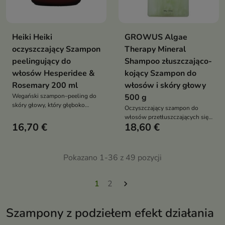
Heiki Heiki
GROWUS Algae
oczyszczający Szampon
Therapy Mineral
peelingujący do
Shampoo złuszczająco-
włosów Hesperidee &
kojący Szampon do
Rosemary 200 ml
włosów i skóry głowy
Wegański szampon–peeling do
500 g
skóry głowy, który głęboko
Oczyszczający szampon do
oczyszcza, złuszcza martwy
włosów przetłuszczających się,
naskórek i reguluje sebum dzięki
16,70 €
18,60 €
który reguluje sebum, złuszcza
soli z Morza Martwego i
skórę głowy, zwiększa objętość i
kompleksowi Ormagel XPU,
przedłuża świeżość fryzury
jednocześnie nawilżając i kojąc
Pokazano 1-36 z 49 pozycji
skórę
1
2

Szampony z podziełem efekt działania