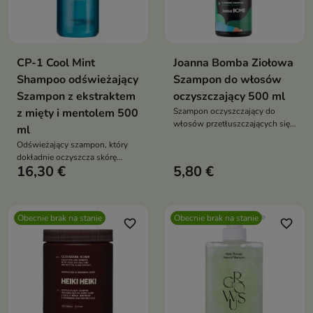
CP-1 Cool Mint
Joanna Bomba Ziołowa
Shampoo odświeżający
Szampon do włosów
Szampon z ekstraktem
oczyszczający 500 ml
z mięty i mentolem 500
Szampon oczyszczający do
włosów przetłuszczających się i
ml
normalnych to szampon
Odświeżający szampon, który
przeznaczony do dokładnego
dokładnie oczyszcza skórę
oczyszczania skóry głowy i
16,30 €
5,80 €
głowy, reguluje sebum i
włosów
zapewnia długotrwałe uczucie
świeżości oraz chłodzeni
Obecnie brak na stanie
Obecnie brak na stanie
favorite_border
favorite_border