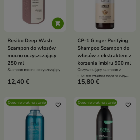

Resibo Deep Wash
CP-1 Ginger Purifying
Szampon do włosów
Shampoo Szampon do
mocno oczyszczający
włosów z ekstraktem z
250 ml
korzenia imbiru 500 ml
Szampon mocno oczyszczający
Oczyszczający szampon z
imbirem wspiera regenerację,
12,40 €
15,80 €
nawilżenie i wzmocnienie
włosów oraz komfort skóry
głowy
Obecnie brak na stanie
Obecnie brak na stanie
favorite_border
favorite_border