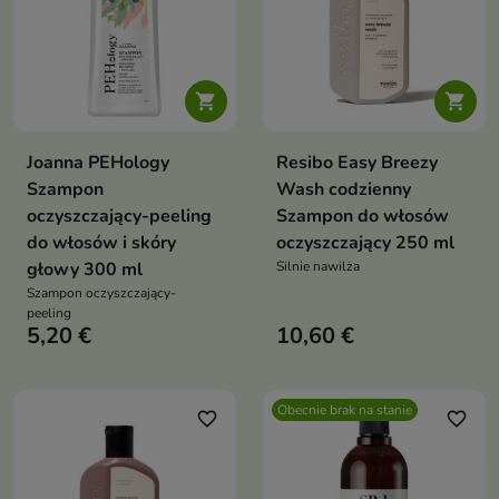


Joanna PEHology
Resibo Easy Breezy
Szampon
Wash codzienny
oczyszczający-peeling
Szampon do włosów
do włosów i skóry
oczyszczający 250 ml
głowy 300 ml
Silnie nawilża
Szampon oczyszczający-
peeling
5,20 €
10,60 €
Obecnie brak na stanie
favorite_border
favorite_border