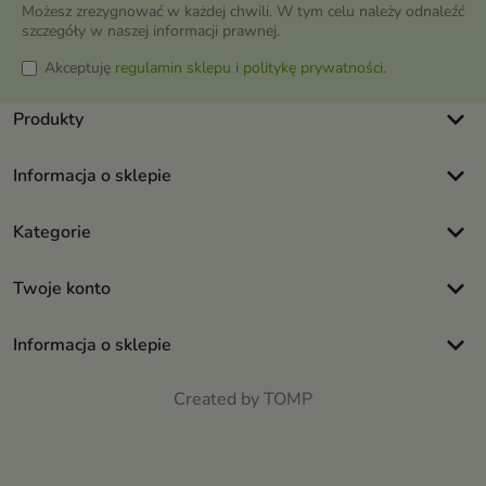
Możesz zrezygnować w każdej chwili. W tym celu należy odnaleźć
szczegóły w naszej informacji prawnej.
Akceptuję
regulamin sklepu
i
politykę prywatności
.
keyboard_arrow_down
Produkty
keyboard_arrow_down
Informacja o sklepie
keyboard_arrow_down
Kategorie
keyboard_arrow_down
Twoje konto
keyboard_arrow_down
Informacja o sklepie
Created by TOMP