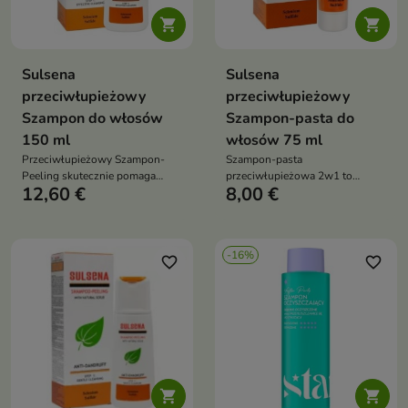


Sulsena
Sulsena
przeciwłupieżowy
przeciwłupieżowy
Szampon do włosów
Szampon-pasta do
150 ml
włosów 75 ml
Przeciwłupieżowy Szampon-
Szampon-pasta
Peeling skutecznie pomaga
przeciwłupieżowa 2w1 to
12,60 €
8,00 €
usuwać tłusty łupież, oczyszcza
produkt do pielęgnacji skóry
skórę głowy, reguluje
głowy z łupieżem, który pomaga
wydzielanie sebum oraz wspiera
ograniczać łupież, regulować
redukcję swędzenia i
wydzielanie sebum i wspierać
-16%
dyskomfortu
zdrowy wygląd włosów
favorite_border
favorite_border

