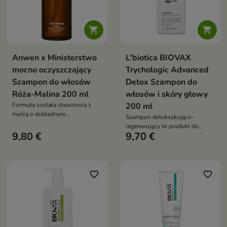


Anwen x Ministerstwo
L'biotica BIOVAX
mocno oczyszczający
Trychologic Advanced
Szampon do włosów
Detox Szampon do
Róża-Malina 200 ml
włosów i skóry głowy
Formuła została stworzona z
200 ml
myślą o dokładnym
Szampon detoksykująco-
oczyszczaniu, które pomaga
regenerujący to produkt do
przygotować włosy do dalszej
9,80 €
9,70 €
włosów obciążonych,
pielęgnacji.
pozbawionych objętości oraz
skóry głowy wymagającej
dokładnego oczyszczenia,
odświeżenia i regeneracji
favorite_border
favorite_border