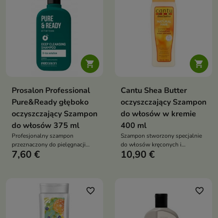


Prosalon Professional
Cantu Shea Butter
Pure&Ready głęboko
oczyszczający Szampon
oczyszczający Szampon
do włosów w kremie
do włosów 375 ml
400 ml
Profesjonalny szampon
Szampon stworzony specjalnie
przeznaczony do pielęgnacji
do włosów kręconych i
7,60 €
10,90 €
wszystkich rodzajów włosów
falowanych
favorite_border
favorite_border