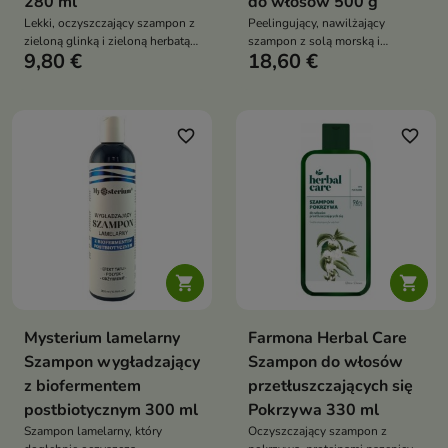
280 ml
do włosów 500 g
Lekki, oczyszczający szampon z
Peelingujący, nawilżający
zieloną glinką i zieloną herbatą,
szampon z solą morską i
9,80 €
18,60 €
który odświeża skórę głowy,
ekstraktami z alg, który reguluje
dodaje włosom objętości i
sebum, oczyszcza skórę głowy,
zapewnia długotrwałą lekkość
dodaje objętości i przedłuża
bez obciążenia
świeżość włosów
przetłuszczających się
favorite_border
favorite_border


Mysterium lamelarny
Farmona Herbal Care
Szampon wygładzający
Szampon do włosów
z biofermentem
przetłuszczających się
postbiotycznym 300 ml
Pokrzywa 330 ml
Szampon lamelarny, który
Oczyszczający szampon z