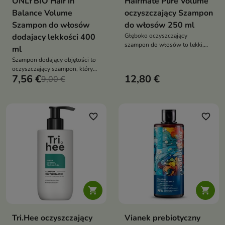
ONLYBIO Hair in
Hairmate Pure Volume
Balance Volume
oczyszczający Szampon
Szampon do włosów
do włosów 250 ml
dodajacy lekkości 400
Głęboko oczyszczający
szampon do włosów to lekki,
ml
odświeżający szampon, który
Szampon dodający objętości to
skutecznie oczyszcza skórę
oczyszczający szampon, który
głowy, unosi włosy od nasady i
7,56 €
12,80 €
unosi włosy u nasady, nadaje im
9,00 €
nadaje im widoczną objętość.
lekkość i zapewnia efekt pełnej
Pozostawia włosy miękkie,
objętości
lekkie i pełne świeżości
favorite_border
favorite_border


Tri.Hee oczyszczający
Vianek prebiotyczny