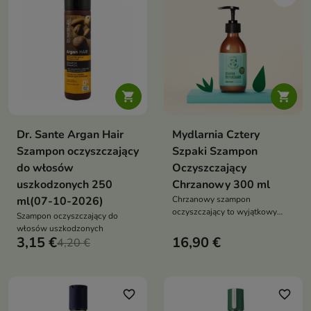


Dr. Sante Argan Hair
Mydlarnia Cztery
Szampon oczyszczający
Szpaki Szampon
do włosów
Oczyszczający
uszkodzonych 250
Chrzanowy 300 ml
ml(07-10-2026)
Chrzanowy szampon
oczyszczający to wyjątkowy
Szampon oczyszczający do
produkt, który skutecznie łączy
włosów uszkodzonych
dogłębne oczyszczanie skóry
3,15 €
16,90 €
4,20 €
głowy z intensywną pielęgnacją
włosów
favorite_border
favorite_border