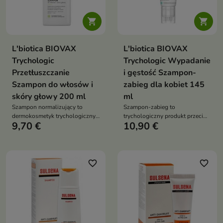


L'biotica BIOVAX
L'biotica BIOVAX
Trychologic
Trychologic Wypadanie
Przetłuszczanie
i gęstość Szampon-
Szampon do włosów i
zabieg dla kobiet 145
skóry głowy 200 ml
ml
Szampon normalizujący to
Szampon-zabieg to
dermokosmetyk trychologiczny
trychologiczny produkt przeciw
9,70 €
10,90 €
przeznaczony do pielęgnacji
wypadaniu włosów, który łączy
włosów z tendencją do
oczyszczanie skóry głowy z
przetłuszczania oraz
masażem wspierającym
łojotokowej, wrażliwej skóry
mikrokrażenie. Formuła z
głowy z objawami łuszczenia i
technologią egzosomów,
favorite_border
favorite_border
świądu
Kopyrrolem, Capixylem, kofeiną,
biotyną i niacynamidem wspiera
ograniczenie wypadania,
stymulację porostu oraz
poprawę kondycji skóry głowy i
włosów