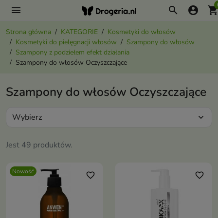
menu
search
account_circle
shopping_ca
Strona główna
KATEGORIE
Kosmetyki do włosów
Kosmetyki do pielęgnacji włosów
Szampony do włosów
Szampony z podziełem efekt działania
Szampony do włosów Oczyszczające
Szampony do włosów Oczyszczające
Wybierz
expand_more
Jest 49 produktów.
Nowość
favorite_border
favorite_border