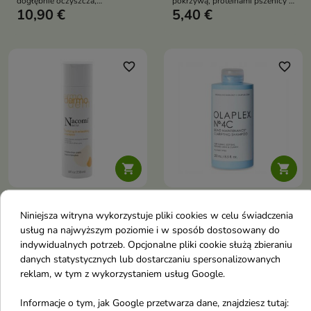
dogłębnie oczyszcza,
pokrzywą, proteinami pszenicy i
10,90 €
5,40 €
intensywnie nawilża i wygładza
cynkiem PCA, który odświeża
włosy, nadając im efekt tafli i
skórę głowy i pozostawia włosy
zdrowy połysk
lekkie, miękkie i pełne
naturalnego blasku
favorite_border
favorite_border


Nacomi Next Level
Olaplex No.4C Bond
Niniejsza witryna wykorzystuje pliki cookies w celu świadczenia
Dermo oczyszczająco-
Maintenance Szampon
usług na najwyższym poziomie i w sposób dostosowany do
odświeżający Szampon
do włosów
indywidualnych potrzeb. Opcjonalne pliki cookie służą zbieraniu
do włosów 250 ml
oczyszczający 250 ml
danych statystycznych lub dostarczaniu spersonalizowanych
Głęboko oczyszczający
reklam, w tym z wykorzystaniem usług Google.
szampon, który usuwa sebum i
10,90 €
25,40 €
zanieczyszczenia, odświeża
Informacje o tym, jak Google przetwarza dane, znajdziesz tutaj:
skórę głowy i przywraca