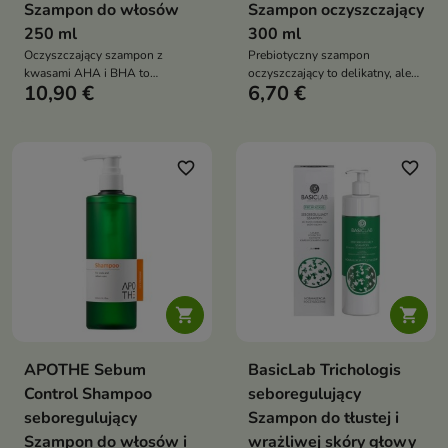
Szampon do włosów
Szampon oczyszczający
250 ml
300 ml
Oczyszczający szampon z
Prebiotyczny szampon
kwasami AHA i BHA to
oczyszczający to delikatny, ale
10,90 €
6,70 €
intensywnie oczyszczający
skuteczny szampon
kosmetyk, który usuwa nadmiar
przeznaczony do mycia każdego
sebum, martwy naskórek i
rodzaju włosów, szczególnie
zanieczyszczenia. Przywraca
przetłuszczających się.
równowagę skóry głowy i
Oczyszcza skórę głowy, reguluje
favorite_border
favorite_border
pozostawia włosy lekkie, świeże
wydzielanie sebum oraz wspiera
i pełne witalności
naturalny mikrobiom skóry
dzięki zawartości prebiotyku –
inuliny


APOTHE Sebum
BasicLab Trichologis
Control Shampoo
seboregulujący
seboregulujący
Szampon do tłustej i
Szampon do włosów i
wrażliwej skóry głowy