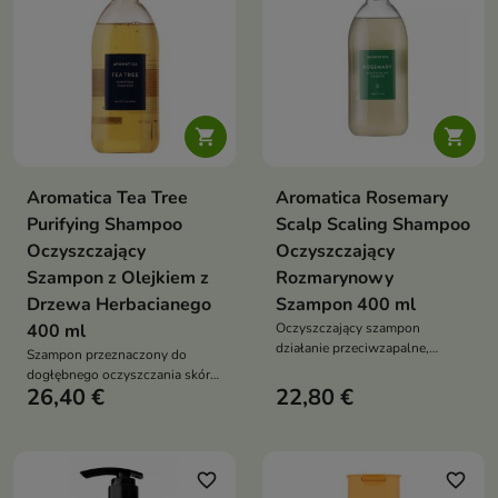


Aromatica Tea Tree
Aromatica Rosemary
Purifying Shampoo
Scalp Scaling Shampoo
Oczyszczający
Oczyszczający
Szampon z Olejkiem z
Rozmarynowy
Drzewa Herbacianego
Szampon 400 ml
400 ml
Oczyszczający szampon
działanie przeciwzapalne,
Szampon przeznaczony do
regenerujące i stymulujące skórę
dogłębnego oczyszczania skóry
głowy
26,40 €
22,80 €
głowy i włosów
favorite_border
favorite_border