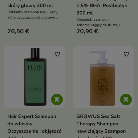
skóry głowy 300 ml
1,5% BHA, Postbiotyk
Delikatny szampon regulujący,
300 ml
który oczyszcza skórę głowy,
Wegański szampon
ogranicza nadmierne
seboregulujący do tłustej i
wydzielanie sebum i pomaga
26,50 €
20,90 €
wrażliwej skóry głowy, który
utrzymać świeżość włosów na
reguluje wydzielanie sebum,
dłużej
redukuje łupież, koi podrażnienia
i przywraca równowagę
mikrobiomu
favorite_border
favorite_border


Hair Expert Szampon
GROWUS Sea Salt
do włosów
Therapy Shampoo
Oczyszczenie i objętość
nawilżający Szampon