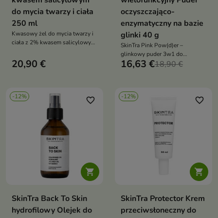
kwasem salicylowym
wielofunkcyjny Puder
do mycia twarzy i ciała
oczyszczająco-
250 ml
enzymatyczny na bazie
Kwasowy żel do mycia twarzy i
glinki 40 g
ciała z 2% kwasem salicylowym,
SkinTra Pink Pow(d)er –
PHA i prebiotykiem – skutecznie
glinkowy puder 3w1 do
oczyszcza, wygładza i wspiera
20,90 €
16,63 €
oczyszczania, peelingu i
18,90 €
równowagę mikrobiomu
maseczki. Wygładza, złuszcza i
rozjaśnia cerę. Idealny dla skóry
zanieczyszczonej
-12%
-12%
favorite_border
favorite_border


SkinTra Back To Skin
SkinTra Protector Krem
hydrofilowy Olejek do
przeciwsłoneczny do