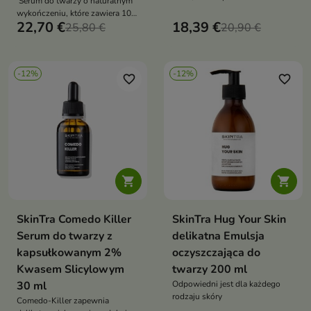
Serum do twarzy o naturalnym
oczu, dostarczając jednocześnie
wykończeniu, które zawiera 10%
uczucie ukojenia i wygody
22,70 €
18,39 €
najstabilniejszej formy witaminy
25,80 €
20,90 €
C
-12%
-12%
favorite_border
favorite_border


SkinTra Comedo Killer
SkinTra Hug Your Skin
Serum do twarzy z
delikatna Emulsja
kapsułkowanym 2%
oczyszczająca do
Kwasem Slicylowym
twarzy 200 ml
30 ml
Odpowiedni jest dla każdego
rodzaju skóry
Comedo-Killer zapewnia