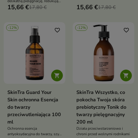
delikatną pielęgnację, redukując
15,66 €
15,66 €
niedoskonałości, wygładzając
17,80 €
17,80 €
skórę, regulując wydzielanie łoju
i zapobiegając powstawaniu
zaskórników
-12%
-12%
favorite_border
favorite_border


SkinTra Guard Your
SkinTra Wszystko, co
Skin ochronna Esencja
pokocha Twoja skóra
do twarzy
prebiotyczny Tonik do
przeciwutleniająca 100
twarzy pielęgnacyjny
ml
200 ml
Ochronna esencja
Działa przeciwstarzeniowo i
antyoksydacyjna do twarzy, szyi
chroni przed wolnymi rodnikami