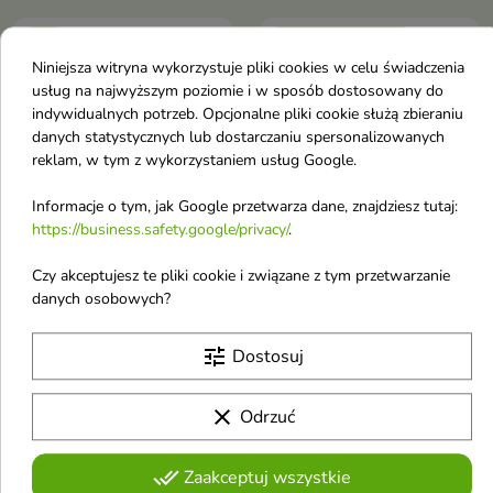
-12%
Obecnie brak na stanie
favorite_border
favorite_border
Niniejsza witryna wykorzystuje pliki cookies w celu świadczenia
usług na najwyższym poziomie i w sposób dostosowany do
indywidualnych potrzeb. Opcjonalne pliki cookie służą zbieraniu
danych statystycznych lub dostarczaniu spersonalizowanych
reklam, w tym z wykorzystaniem usług Google.
Informacje o tym, jak Google przetwarza dane, znajdziesz tutaj:

https://business.safety.google/privacy/
.
SkinTra Wszystko, co
SkinTra Rescue Bliss
Czy akceptujesz te pliki cookie i związane z tym przetwarzanie
pokocha Twoja skóra
Balsam po depilacji i
danych osobowych?
prebiotyczny Tonik do
zabiegach
twarzy pielęgnacyjny
kosmetologicznych do
tune
Dostosuj
100 ml
twarzy i ciała 200 ml
Przywraca fizjologiczne pH
Regenerujący balsam do twarzy i
clear
Odrzuć
skóry
ciała, który koi podrażnienia,
21,65 €
22,00 €
24,60 €
przyspiesza regenerację skóry i
przywraca jej komfort po
done_all
Zaakceptuj wszystkie
zabiegach kosmetologicznych