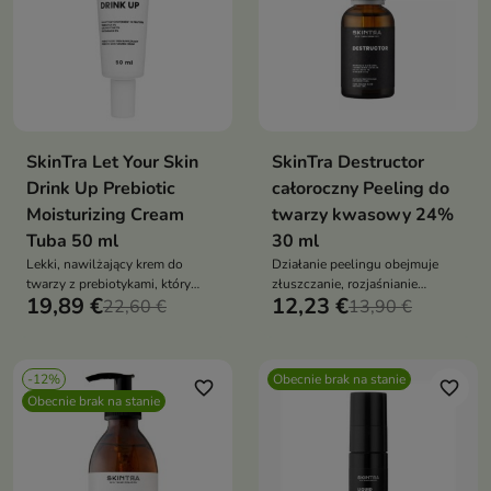
SkinTra Let Your Skin
SkinTra Destructor
Drink Up Prebiotic
całoroczny Peeling do
Moisturizing Cream
twarzy kwasowy 24%
Tuba 50 ml
30 ml
Lekki, nawilżający krem do
Działanie peelingu obejmuje
twarzy z prebiotykami, który
złuszczanie, rozjaśnianie
19,89 €
12,23 €
został zaprojektowany, aby
22,60 €
przebarwień, ograniczanie
13,90 €
zapewnić skórze kompleksową
powstawania wyprysków i
pielęgnację i optymalne
zaskórników
nawilżenie bez efektu tłustości
-12%
Obecnie brak na stanie
favorite_border
favorite_border
Obecnie brak na stanie