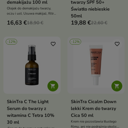
demakijażu 100 ml
twarzy SPF 50+
Olejek do demakijażu twarzy,
Światło niebieskie
oczu i ust. Usuwa makijaż, filtry
50ml
UV i sebum, nie zostawiając
16,63 €
19,88 €
18,90 €
22,60 €
tłustej warstwy
-12%
-12%
favorite_border
favorite_border


SkinTra C The Light
SkinTra Cicalm Down
Serum do twarzy z
lekki Krem do twarzy
witamina C Tetra 10%
Cica 50 ml
30 ml
Krem nie pozostawia tłustego
filmu, ani nie podrażnia okolic