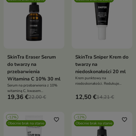
SkinTra Eraser Serum
SkinTra Sniper Krem do
do twarzy na
twarzy na
przebarwienia
niedoskonałości 20 ml
Witamina C 10% 30 ml
Krem punktowy na
niedoskonałości. Redukuje
Serum na przebarwienia z 10%
wypryski i zaczerwienienia bez
witaminą C, kwasem
przesuszania. Działa precyzyjnie
19,36 €
12,50 €
traneksamowym i
22,00 €
14,21 €
i skutecznie już od 1. użycia
niacynamidem. Redukuje plamy,
rozjaśnia i wyrównuje koloryt
skóry
-12%
-12%
favorite_border
favorite_border
Obecnie brak na stanie
Obecnie brak na stanie