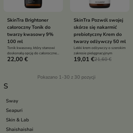
SkinTra Brightoner
SkinTra Pozwól swojej
całoroczny Tonik do
skórze się nakarmić
twarzy kwasowy 9%
prebiotyczny Krem do
100 ml
twarzy odżywczy 50 ml
Tonik kwasowy, który stanowi
Lekki krem odżywczy o szerokim
doskonałą opcję do całorocznej
zakresie pielęgnacyjnym
22,00 €
19,01 €
pielęgnacji domowej
21,60 €
Pokazano 1-30 z 30 pozycji
S
Sway
Seapuri
Skin & Lab
Shaishaishai