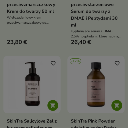
przeciwzmarszczkowy
przeciwstarzeniowe
Krem do twarzy 50 ml
Serum do twarzy z
Wielozadaniowy krem
DMAE i Peptydami 30
przeciwzmarszczkowy do
ml
twarzy, szyi, dekoltu i okolic
Ujędrniające serum z DMAE
oczu, który poprawia
2,5% i peptydami, które napina,
elastyczność skóry, redukuje
23,80 €
26,40 €
wygładza i nawilża skórę,
cienie i opuchliznę pod oczami
redukując widoczność
oraz intensywnie nawilża
zmarszczek oraz poprawiając jej
elastyczność – idealne na twarz,
-12%
szyję, dekolt i okolice oczu
favorite_border
favorite_border


SkinTra Salicylove Żel z
SkinTra Pink Powder