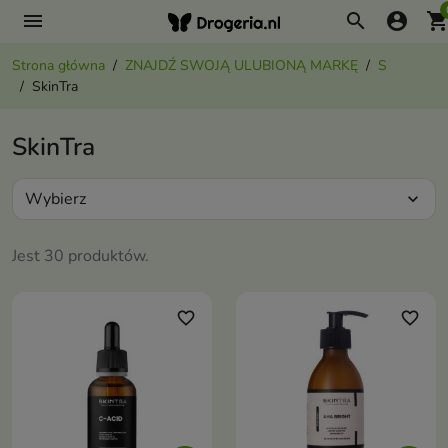
menu
search
account_circle
shopping_ca
Strona główna
ZNAJDŹ SWOJĄ ULUBIONĄ MARKĘ
S
SkinTra
SkinTra
Wybierz
expand_more
Jest 30 produktów.
favorite_border
favorite_border