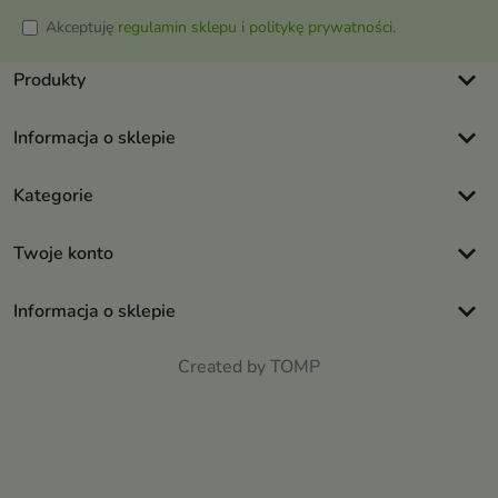
Akceptuję
regulamin sklepu
i
politykę prywatności
.
keyboard_arrow_down
Produkty
keyboard_arrow_down
Informacja o sklepie
keyboard_arrow_down
Kategorie
keyboard_arrow_down
Twoje konto
keyboard_arrow_down
Informacja o sklepie
Created by TOMP