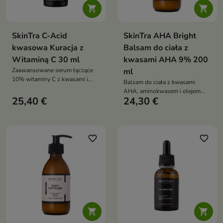


SkinTra C-Acid
SkinTra AHA Bright
kwasowa Kuracja z
Balsam do ciała z
Witaminą C 30 ml
kwasami AHA 9% 200
Zaawansowane serum łączące
ml
10% witaminy C z kwasami i
Balsam do ciała z kwasami
składnikami rozjaśniającymi,
AHA, aminokwasem i olejem
które wspiera redukcję
25,40 €
24,30 €
babassu to intensywnie
przebarwień, poprawę kolorytu
wygładzający produkt, który
skóry, wygładzenie tekstury oraz
złuszcza martwy naskórek,
ograniczenie niedoskonałości i
wyrównuje koloryt i pozostawia
zaskórników
skórę miękką oraz nawilżoną
favorite_border
favorite_border

