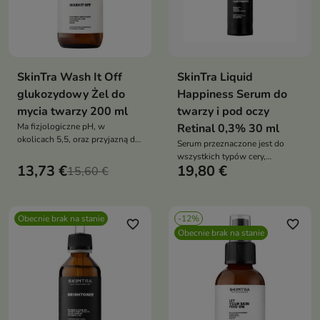
SkinTra Wash It Off
SkinTra Liquid
glukozydowy Żel do
Happiness Serum do
mycia twarzy 200 ml
twarzy i pod oczy
Ma fizjologiczne pH, w
Retinal 0,3% 30 ml
okolicach 5,5, oraz przyjazną dla
Serum przeznaczone jest do
wegan kompozycję zapachową
wszystkich typów cery,
13,73 €
19,80 €
15,60 €
szczególnie polecane dla skóry
dojrzałej, skłonnej do trądziku,
pozbawionej jędrności i
elastyczności, oraz z
Obecnie brak na stanie
-12%
przebarwieniami
favorite_border
favorite_border
Obecnie brak na stanie