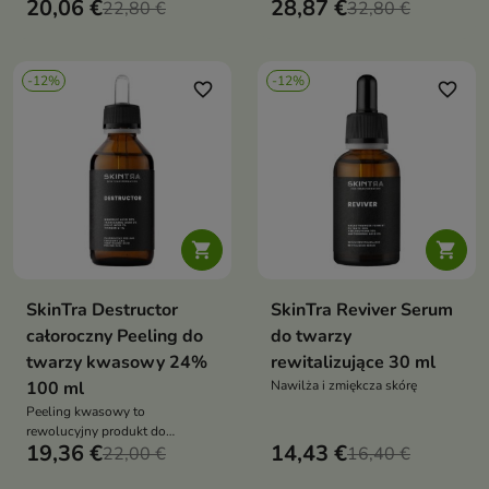
20,06 €
28,87 €
i dekoltu
22,80 €
32,80 €
-12%
-12%
favorite_border
favorite_border


SkinTra Destructor
SkinTra Reviver Serum
całoroczny Peeling do
do twarzy
twarzy kwasowy 24%
rewitalizujące 30 ml
100 ml
Nawilża i zmiękcza skórę
Peeling kwasowy to
rewolucyjny produkt do
19,36 €
14,43 €
pielęgnacji twarzy i ciała
22,00 €
16,40 €