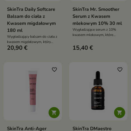
SkinTra Daily Softcare
SkinTra Mr. Smoother
Balsam do ciała z
Serum z Kwasem
Kwasem migdałowym
mlekowym 10% 30 ml
180 ml
Wygładzające serum z 10%
kwasem mlekowym, które
Wygładzający balsam do ciała z
nawilża, zmiękcza i wyrównuje
kwasem migdałowym, który
strukturę skóry już od
20,90 €
15,40 €
nawilża, zmiękcza i delikatnie
pierwszych zastosowań
odnawia skórę, zapewniając jej
zdrowy wygląd i komfort
każdego dnia
favorite_border
favorite_border


SkinTra Anti-Ager
SkinTra DMaestro