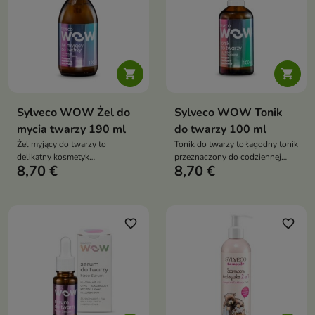


Sylveco WOW Żel do
Sylveco WOW Tonik
mycia twarzy 190 ml
do twarzy 100 ml
Żel myjący do twarzy to
Tonik do twarzy to łagodny tonik
delikatny kosmetyk
przeznaczony do codziennej
8,70 €
8,70 €
oczyszczający przeznaczony do
pielęgnacji młodej cery,
codziennej pielęgnacji cery
szczególnie problematycznej i
tłustej, mieszanej oraz
skłonnej do niedoskonałości.
trądzikowej. Skutecznie usuwa
Przywraca naturalne pH skóry
zanieczyszczenia i nadmiar
po oczyszczaniu, nawilża, koi
favorite_border
favorite_border
sebum, jednocześnie regulując
podrażnienia oraz pomaga
stan skóry i pomagając
utrzymać równowagę skóry
zapobiegać powstawaniu
niedoskonałości