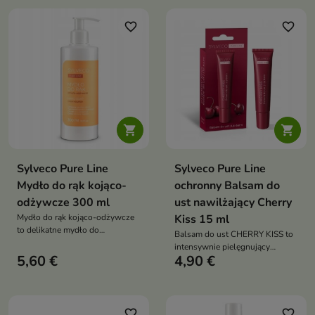
nawilża, odżywia i wspiera
formuła oparta na łagodnych
regenerację skóry
składnikach myjących
favorite_border
favorite_border
skutecznie oczyszcza skórę i
włosy, jednocześnie dbając o ich
odpowiednie nawilżenie


Sylveco Pure Line
Sylveco Pure Line
Mydło do rąk kojąco-
ochronny Balsam do
odżywcze 300 ml
ust nawilżający Cherry
Mydło do rąk kojąco-odżywcze
Kiss 15 ml
to delikatne mydło do
Balsam do ust CHERRY KISS to
codziennej pielęgnacji dłoni,
intensywnie pielęgnujący
które skutecznie oczyszcza
5,60 €
4,90 €
balsam o owocowym aromacie
skórę, jednocześnie dbając o jej
wiśni. Naturalne oleje roślinne,
nawilżenie i regenerację
lanolina oraz wosk kandelilla
skutecznie nawilżają, regenerują
i chronią delikatną skórę ust
favorite_border
favorite_border