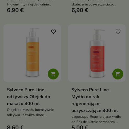
Higieny Intymnej delikatnie
skutecznie oczyszcza ciało,
6,90 €
6,90 €
oczyszcza, wspiera utrzymanie
twarz i włosy, zapewniając
fizjologicznego pH oraz pomaga
uczucie świeżości, energii oraz
zapewnić codzienny komfort,
komfortu podczas codziennej
świeżość i odpowiednie
pielęgnacji
nawilżenie okolic intymnych
favorite_border
favorite_border


Sylveco Pure Line
Sylveco Pure Line
odżywczy Olejek do
Mydło do rąk
masażu 400 ml
regenerująco-
Olejek do Masażu intensywnie
oczyszczające 300 ml
odżywia i nawilża skórę,
Łagodząco-Regenerujące Mydło
zapewnia idealny poślizg
do Rąk delikatnie oczyszcza,
podczas masażu oraz
8,60 €
5,00 €
wspiera nawilżenie i regenerację