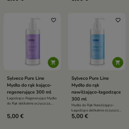
pozostawia ciało miękkie,
skóry dłoni, pozostawiając je
gładkie i przyjemnie pachnące
miękkie, gładkie i komfortowe po
świeżymi nutami pomarańczy
każdym myciu
favorite_border
favorite_border


Sylveco Pure Line
Sylveco Pure Line
Mydło do rąk kojąco-
Mydło do rąk
regenerujące 300 ml
nawilżająco-łagodzące
Łagodząco-Regenerujące Mydło
300 ml
do Rąk delikatnie oczyszcza,
Mydło do Rąk Nawilżająco-
wspiera nawilżenie i regenerację
Łagodzące delikatnie oczyszcza
skóry dłoni, pozostawiając je
5,00 €
5,00 €
skórę dłoni, wspiera jej
miękkie, gładkie i komfortowe po
nawilżenie i pomaga chronić
każdym myciu
przed przesuszeniem nawet przy