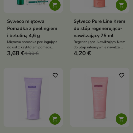


Sylveco miętowa
Sylveco Pure Line Krem
Pomadka z peelingiem
do stóp regenerująco-
i betuliną 4,6 g
nawilżający 75 ml
Miętowa pomadka peelingująca
Regenerująco-Nawilżający Krem
do ust z ksylitolem pomaga
do Stóp intensywnie nawilża,
3,68 €
4,20 €
złuszczać suchy naskórek,
4,90 €
zmiękcza i wygładza skórę stóp,
intensywnie nawilża i wspiera
wspierając regenerację
regenerację spierzchniętych ust,
zrogowaciałego naskórka oraz
pozostawiając je gładkie,
przywracając stopom komfort i
miękkie i odświeżone
zdrowy wygląd
favorite_border
favorite_border

