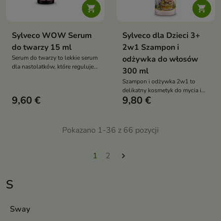


Sylveco WOW Serum
Sylveco dla Dzieci 3+
do twarzy 15 ml
2w1 Szampon i
Serum do twarzy to lekkie serum
odżywka do włosów
dla nastolatków, które reguluje
300 ml
wydzielanie sebum, wspiera
Szampon i odżywka 2w1 to
walkę z niedoskonałościami i
delikatny kosmetyk do mycia i
zapewnia optymalne nawilżenie
9,60 €
9,80 €
pielęgnacji włosów dzieci, który
skóry problematycznej
łagodnie oczyszcza, nawilża i
ułatwia rozczesywanie,
pozostawiając włosy miękkie i
Pokazano 1-36 z 66 pozycji
lśniące
1
2

S
Sway