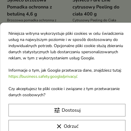
Sylveco brzozowa
Sylveco Pure Line
Pomadka ochronna z
cytrusowy Peeling do
betuliną 4,6 g
ciała 400 g
Brzozowa pomadka ochronna z
Cytrusowy Peeling do Ciała
betuliną intensywnie regeneruje
skutecznie złuszcza martwy
4,80 €
8,60 €
suche i spierzchnięte usta,
naskórek, wygładza skórę i
Niniejsza witryna wykorzystuje pliki cookies w celu świadczenia
wspiera ich nawilżenie oraz
pozostawia ją miękką,
usług na najwyższym poziomie i w sposób dostosowany do
pomaga chronić przed mrozem,
odżywioną oraz pełną świeżości
indywidualnych potrzeb. Opcjonalne pliki cookie służą zbieraniu
wiatrem i przesuszeniem
dzięki połączeniu naturalnych
danych statystycznych lub dostarczaniu spersonalizowanych
drobinek i olejów roślinnych
favorite_border
favorite_border
reklam, w tym z wykorzystaniem usług Google.
Informacje o tym, jak Google przetwarza dane, znajdziesz tutaj:
https://business.safety.google/privacy/
.
Czy akceptujesz te pliki cookie i związane z tym przetwarzanie
danych osobowych?


tune
Dostosuj
Sylveco Pure Line
Sylveco Pure Line
Olejek na rozstępy z
kawowy Peeling do
clear
retinolem 200 ml
ciała 400 g
Odrzuć