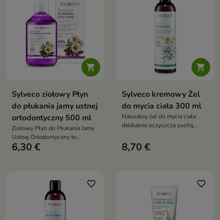
nutom cynamonu i mięty


Sylveco ziołowy Płyn
Sylveco kremowy Żel
do płukania jamy ustnej
do mycia ciała 300 ml
ortodontyczny 500 ml
Naturalny żel do mycia ciała
delikatnie oczyszcza suchą,
Ziołowy Płyn do Płukania Jamy
wrażliwą i atopową skórę,
Ustnej Ortodontyczny to
pomagając chronić ją przed
6,30 €
8,70 €
łagodny płyn bez fluoru, który
przesuszeniem oraz zapewniając
wspiera codzienną higienę osób
uczucie świeżości i komfortu
noszących aparat ortodontyczny,
pomaga odświeżyć oddech oraz
zadbać o komfort dziąseł i jamy
favorite_border
favorite_border
ustnej