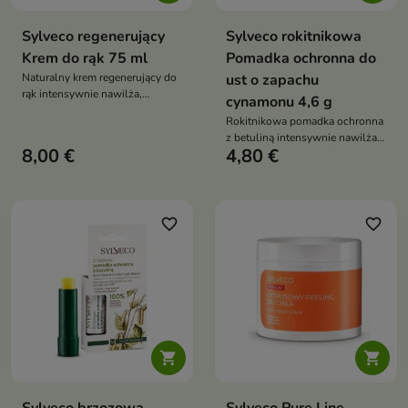
Sylveco regenerujący
Sylveco rokitnikowa
Krem do rąk 75 ml
Pomadka ochronna do
Naturalny krem regenerujący do
ust o zapachu
rąk intensywnie nawilża,
cynamonu 4,6 g
odżywia i wspiera regenerację
Rokitnikowa pomadka ochronna
suchej, popękanej oraz
z betuliną intensywnie nawilża i
zniszczonej skóry dłoni,
8,00 €
4,80 €
regeneruje suche usta, pomaga
przywracając jej miękkość i
chronić je przed pękaniem oraz
komfort
pozostawia je miękkie, gładkie i
odpowiednio zabezpieczone
przed czynnikami
favorite_border
favorite_border
atmosferycznymi

