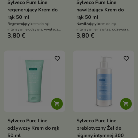
Sylveco Pure Line
Sylveco Pure Line
regenerujący Krem do
nawilżający Krem do
rąk 50 ml
rąk 50 ml
Regenerujący krem do rąk
Nawilżający krem do rąk
intensywnie odżywia, wygładza
intensywnie nawilża, odżywia i
3,80 €
3,80 €
i wspiera odbudowę suchej
regeneruje skórę dłoni,
skóry dłoni, pomagając
pomagając przywrócić jej
przywrócić jej miękkość,
miękkość, gładkość oraz
elastyczność oraz długotrwały
długotrwały komfort każdego
komfort
dnia
favorite_border
favorite_border


Sylveco Pure Line
Sylveco Pure Line
odżywczy Krem do rąk
prebiotyczny Żel do
50 ml
higieny intymnej 300