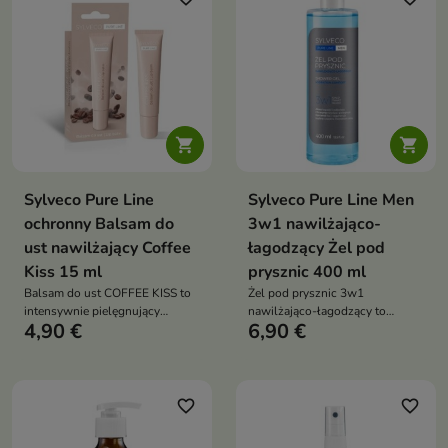
przed przesuszeniem


Sylveco Pure Line
Sylveco Pure Line Men
ochronny Balsam do
3w1 nawilżająco-
ust nawilżający Coffee
łagodzący Żel pod
Kiss 15 ml
prysznic 400 ml
Balsam do ust COFFEE KISS to
Żel pod prysznic 3w1
intensywnie pielęgnujący
nawilżająco-łagodzący to
4,90 €
6,90 €
balsam inspirowany aromatem
uniwersalny kosmetyk
świeżo mielonej kawy. Formuła
przeznaczony do mycia ciała,
oparta na naturalnych olejach,
twarzy i włosów. Łączy
woskach i lanolinie skutecznie
skuteczne oczyszczanie z
nawilża, regeneruje i chroni usta
działaniem nawilżającym i
favorite_border
favorite_border
przed przesuszeniem
łagodzącym