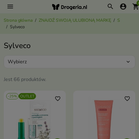
menu
search
account_circle
shopping_ca
Strona główna
ZNAJDŹ SWOJĄ ULUBIONĄ MARKĘ
S
Sylveco
Sylveco
Wybierz
expand_more
Jest 66 produktów.
-25%
OUTLET
favorite_border
favorite_border