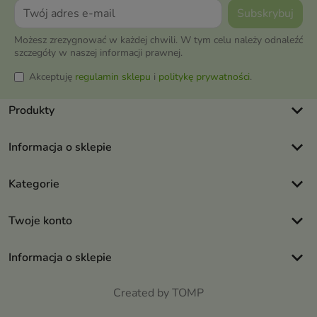
Możesz zrezygnować w każdej chwili. W tym celu należy odnaleźć
szczegóły w naszej informacji prawnej.
Akceptuję
regulamin sklepu
i
politykę prywatności
.
keyboard_arrow_down
Produkty
keyboard_arrow_down
Informacja o sklepie
keyboard_arrow_down
Kategorie
keyboard_arrow_down
Twoje konto
keyboard_arrow_down
Informacja o sklepie
Created by TOMP