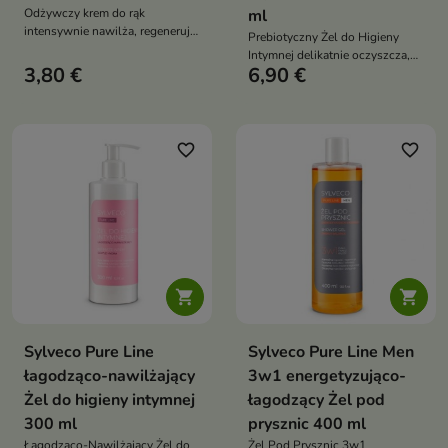
Odżywczy krem do rąk
ml
intensywnie nawilża, regeneruje
Prebiotyczny Żel do Higieny
i wygładza skórę dłoni,
Intymnej delikatnie oczyszcza,
pomagając przywrócić jej
3,80 €
6,90 €
wspiera utrzymanie
miękkość, elastyczność i
fizjologicznego pH oraz pomaga
komfort nawet przy częstym
dbać o naturalną równowagę
kontakcie z czynnikami
mikroflory okolic intymnych
wysuszającymi
dzięki składnikom
favorite_border
favorite_border
prebiotycznym


Sylveco Pure Line
Sylveco Pure Line Men
łagodząco-nawilżający
3w1 energetyzująco-
Żel do higieny intymnej
łagodzący Żel pod
300 ml
prysznic 400 ml
Łagodząco-Nawilżający Żel do
Żel Pod Prysznic 3w1