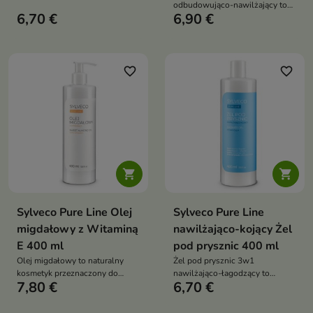
odbudowująco-nawilżający to
chlorku glinu pomaga
6,70 €
6,90 €
kosmetyk przeznaczony do
ograniczyć wydzielanie potu,
pielęgnacji włosów
zapewniając długotrwałe
osłabionych, przesuszonych i
uczucie suchości i komfortu
pozbawionych witalności
favorite_border
favorite_border


Sylveco Pure Line Olej
Sylveco Pure Line
migdałowy z Witaminą
nawilżająco-kojący Żel
E 400 ml
pod prysznic 400 ml
Olej migdałowy to naturalny
Żel pod prysznic 3w1
kosmetyk przeznaczony do
nawilżająco-łagodzący to
7,80 €
6,70 €
pielęgnacji skóry i włosów.
uniwersalny kosmetyk
Bogaty w witaminę E oraz cenne
przeznaczony do mycia ciała,
kwasy tłuszczowe intensywnie
twarzy i włosów. Delikatna