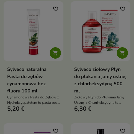
częstym myciu
favorite_border
favorite_border


Sylveco naturalna
Sylveco ziołowy Płyn
Pasta do zębów
do płukania jamy ustnej
cynamonowa bez
z chlorheksydyną 500
fluoru 100 ml
ml
Cynamonowa Pasta do Zębów z
Ziołowy Płyn do Płukania Jamy
Hydroksyapatytem to pasta bez
Ustnej z Chlorheksydyną to
5,20 €
6,30 €
fluoru, która wspiera
łagodny płyn bez fluoru, który
remineralizację szkliwa, pomaga
wspiera codzienną higienę jamy
dbać o higienę jamy ustnej i
ustnej, pomaga odświeżyć
zapewnia długotrwałe uczucie
oddech i dba o komfort dziąseł
świeżości dzięki aromatycznym
oraz błony śluzowej
favorite_border
favorite_border