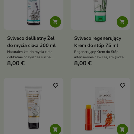


Sylveco delikatny Żel
Sylveco regenerujący
do mycia ciała 300 ml
Krem do stóp 75 ml
Naturalny żel do mycia ciała
Regenerujący Krem do Stóp
delikatnie oczyszcza suchą,
intensywnie nawilża, zmiękcza i
8,00 €
8,00 €
wrażliwą i atopową skórę,
regeneruje suchą oraz
pomagając chronić ją przed
zniszczoną skórę stóp,
przesuszeniem oraz zapewniając
przywracając jej gładkość,
uczucie świeżości i komfortu
miękkość i komfort każdego dnia
favorite_border
favorite_border

