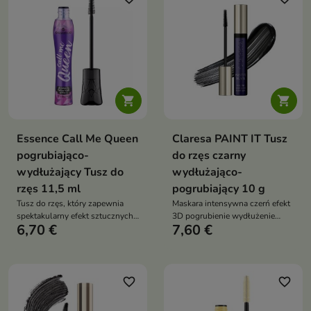


Essence Call Me Queen
Claresa PAINT IT Tusz
pogrubiająco-
do rzęs czarny
wydłużający Tusz do
wydłużająco-
rzęs 11,5 ml
pogrubiający 10 g
Tusz do rzęs, który zapewnia
Maskara intensywna czerń efekt
spektakularny efekt sztucznych
3D pogrubienie wydłużenie
6,70 €
7,60 €
rzęs — maksymalną objętość i
podkręcenie długotrwały
wyraźne wydłużenie.
komfort bez grudek i sklejania
Innowacyjna elastomerowa
precyzyjna szczoteczka
szczoteczka umożliwia
precyzyjną aplikację i dociera
favorite_border
favorite_border
nawet do najkrótszych rzęs