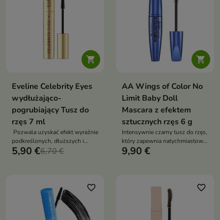


Eveline Celebrity Eyes
AA Wings of Color No
wydłużająco-
Limit Baby Doll
pogrubiający Tusz do
Mascara z efektem
rzęs 7 ml
sztucznych rzęs 6 g
Pozwala uzyskać efekt wyraźnie
Intensywnie czarny tusz do rzęs,
podkreślonych, dłuższych i
który zapewnia natychmiastowy
5,90 €
9,90 €
optycznie gęstszych rzęs.
6,70 €
efekt sztucznych rzęs. Specjalnie
wyprofilowana silikonowa
szczoteczka pomaga uzyskać
spektakularną objętość,
wydłużenie i podkręcenie,
favorite_border
favorite_border
jednocześnie rozdzielając rzęsy
od nasady aż po końce