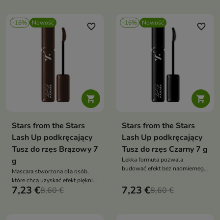
-16%
Nowość
-16%
Nowość
favorite_border
favorite_border


Stars from the Stars
Stars from the Stars
Lash Up podkręcający
Lash Up podkręcający
Tusz do rzęs Brązowy 7
Tusz do rzęs Czarny 7 g
g
Lekka formuła pozwala
budować efekt bez nadmiernego
Mascara stworzona dla osób,
obciążania rzęs.
które chcą uzyskać efekt pięknie
7,23 €
7,23 €
podkreślonych, uniesionych i
8,60 €
8,60 €
naturalnie wyglądających rzęs.