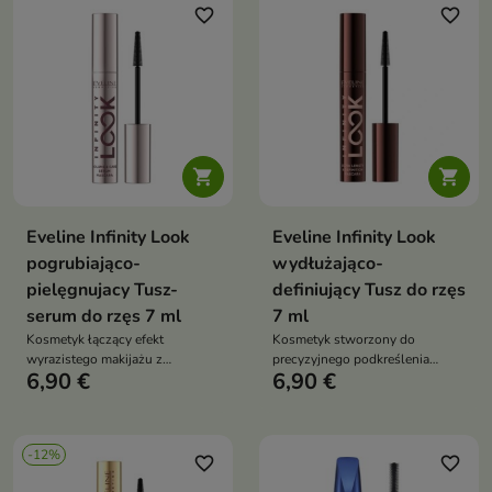
favorite_border
favorite_border


Eveline Infinity Look
Eveline Infinity Look
pogrubiająco-
wydłużająco-
pielęgnujacy Tusz-
definiujący Tusz do rzęs
serum do rzęs 7 ml
7 ml
Kosmetyk łączący efekt
Kosmetyk stworzony do
wyrazistego makijażu z
precyzyjnego podkreślenia
6,90 €
6,90 €
właściwościami pielęgnującymi.
spojrzenia poprzez efekt
maksymalnego wydłużenia i
rozdzielenia rzęs.
-12%
favorite_border
favorite_border