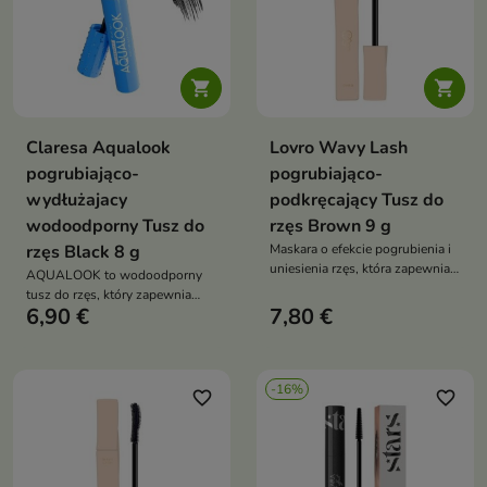


Claresa Aqualook
Lovro Wavy Lash
pogrubiająco-
pogrubiająco-
wydłużajacy
podkręcający Tusz do
wodoodporny Tusz do
rzęs Brown 9 g
rzęs Black 8 g
Maskara o efekcie pogrubienia i
uniesienia rzęs, która zapewnia
AQUALOOK to wodoodporny
naturalnie podkreślone
tusz do rzęs, który zapewnia
spojrzenie oraz lekki, fluffy efekt
6,90 €
7,80 €
maksymalną objętość, efekt
bez sklejania
wydłużenia i trwały makijaż bez
grudek, osypywania oraz
uczucia ciężkości
-16%
favorite_border
favorite_border