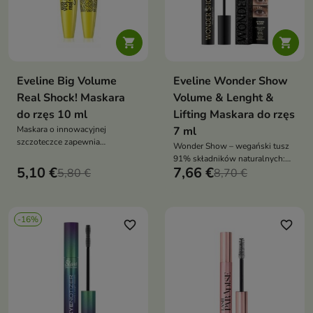


Eveline Big Volume
Eveline Wonder Show
Real Shock! Maskara
Volume & Lenght &
do rzęs 10 ml
Lifting Maskara do rzęs
Maskara o innowacyjnej
7 ml
szczoteczce zapewnia
Wonder Show – wegański tusz
spektakularną objętość,
91% składników naturalnych:
precyzyjne rozdzielenie i trwały
5,10 €
7,66 €
5,80 €
spektakularna objętość,
8,70 €
efekt bez grudek
precyzyjne rozdzielenie i
trwałość bez
kruszenia/rozmazywania
-16%
favorite_border
favorite_border