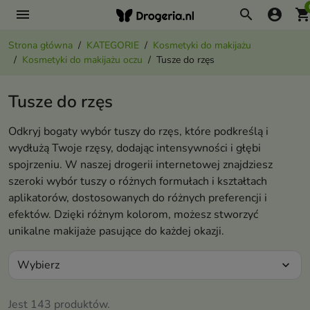
menu
search
account_circle
shopping_ca
Strona główna
KATEGORIE
Kosmetyki do makijażu
Kosmetyki do makijażu oczu
Tusze do rzęs
Tusze do rzęs
Odkryj bogaty wybór tuszy do rzęs, które podkreślą i
wydłużą Twoje rzęsy, dodając intensywności i głębi
spojrzeniu. W naszej drogerii internetowej znajdziesz
szeroki wybór tuszy o różnych formułach i kształtach
aplikatorów, dostosowanych do różnych preferencji i
efektów. Dzięki różnym kolorom, możesz stworzyć
unikalne makijaże pasujące do każdej okazji.
Wybierz
expand_more
Jest 143 produktów.