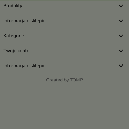
keyboard_arrow_down
Produkty
keyboard_arrow_down
Informacja o sklepie
keyboard_arrow_down
Kategorie
keyboard_arrow_down
Twoje konto
keyboard_arrow_down
Informacja o sklepie
Created by TOMP