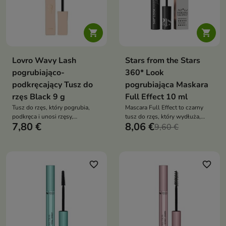


Lovro Wavy Lash
Stars from the Stars
pogrubiająco-
360* Look
podkręcający Tusz do
pogrubiająca Maskara
rzęs Black 9 g
Full Effect 10 ml
Tusz do rzęs, który pogrubia,
Mascara Full Effect to czarny
podkręca i unosi rzęsy,
tusz do rzęs, który wydłuża,
7,80 €
8,06 €
zapewniając intensywnie czarny
pogrubia i podkręca rzęsy,
9,60 €
efekt bez rozmazywania
zapewniając efekt pełnego,
wyrazistego spojrzenia. Lekka
formuła i precyzyjna szczoteczka
gwarantują perfekcyjne
favorite_border
favorite_border
rozdzielenie bez sklejania