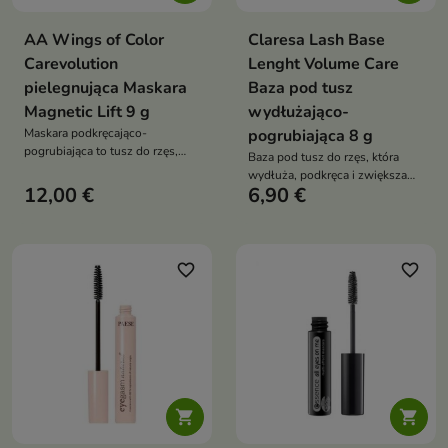
AA Wings of Color
Claresa Lash Base
Carevolution
Lenght Volume Care
pielegnująca Maskara
Baza pod tusz
Magnetic Lift 9 g
wydłużająco-
Maskara podkręcająco-
pogrubiająca 8 g
pogrubiająca to tusz do rzęs,
Baza pod tusz do rzęs, która
który zapewnia efekt jak po
wydłuża, podkręca i zwiększa
profesjonalnej laminacji –
12,00 €
6,90 €
objętość rzęs, jednocześnie
uniesione, lśniące i wyraźnie
wzmacniając je i poprawiając
podkreślone rzęsy. Trwała
trwałość makijażu
formuła łączy spektakularny
efekt makijażu z intensywną
favorite_border
favorite_border
pielęgnacją

