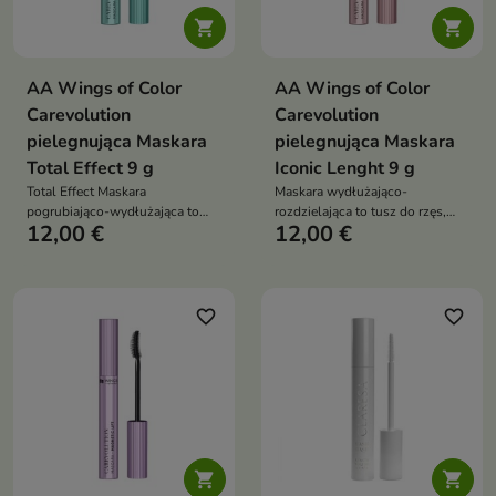


AA Wings of Color
AA Wings of Color
Carevolution
Carevolution
pielegnująca Maskara
pielegnująca Maskara
Total Effect 9 g
Iconic Lenght 9 g
Total Effect Maskara
Maskara wydłużająco-
pogrubiająco-wydłużająca to
rozdzielająca to tusz do rzęs,
12,00 €
12,00 €
tusz do rzęs, który zapewnia
który zapewnia spektakularne
spektakularną objętość i
wydłużenie i perfekcyjne
wydłużenie, jednocześnie
rozdzielenie rzęs. Lekka formuła
pielęgnując rzęsy. Dzięki lekkiej
oraz pielęgnujące składniki
formule i precyzyjnej
sprawiają, że rzęsy są nie tylko
favorite_border
favorite_border
szczoteczce gwarantuje
pięknie podkreślone, ale także
efektowny makijaż bez grudek i
wzmocnione i odżywione
sklejania

