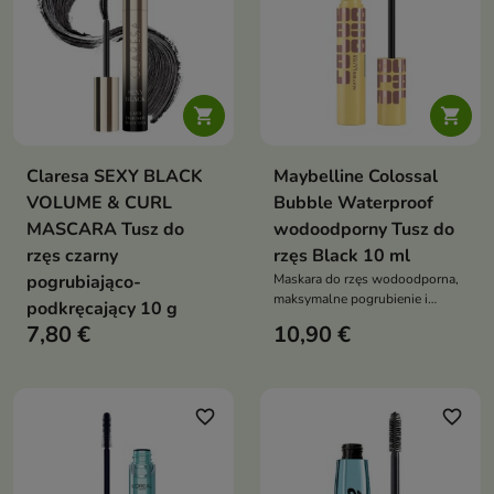


Claresa SEXY BLACK
Maybelline Colossal
VOLUME & CURL
Bubble Waterproof
MASCARA Tusz do
wodoodporny Tusz do
rzęs czarny
rzęs Black 10 ml
pogrubiająco-
Maskara do rzęs wodoodporna,
maksymalne pogrubienie i
podkręcający 10 g
objętość, trwałość do 24h, bez
7,80 €
10,90 €
grudek, rozmazywania i
osypywania
favorite_border
favorite_border