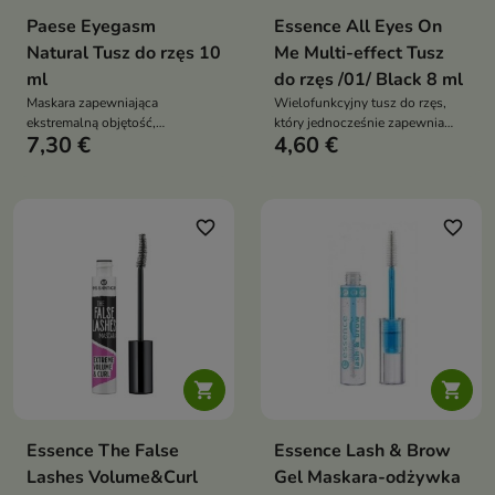
Paese Eyegasm
Essence All Eyes On
Natural Tusz do rzęs 10
Me Multi-effect Tusz
ml
do rzęs /01/ Black 8 ml
Maskara zapewniająca
Wielofunkcyjny tusz do rzęs,
ekstremalną objętość,
który jednocześnie zapewnia
7,30 €
4,60 €
podkręcenie i efekt push-up już
maksymalną objętość, widoczne
po jednym pociągnięciu. Łączy
wydłużenie i efekt podkręcenia.
intensywnie czarny tusz z
Specjalnie zaprojektowana
pielęgnującą formułą,
szczoteczka precyzyjnie
wspierającą kondycję rzęs.
rozdziela rzęsy, nadając
favorite_border
favorite_border
spojrzeniu wyrazistość i głębię


Essence The False
Essence Lash & Brow
Lashes Volume&Curl
Gel Maskara-odżywka