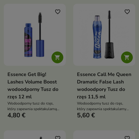
zapewniają wyraziste,
rzęsy, gwarantując efektowny
trójwymiarowe rzęsy już po
makijaż oczu
favorite_border
favorite_border
pierwszej aplikacji


Essence Get Big!
Essence Call Me Queen
Lashes Volume Boost
Dramatic False Lash
wodoodporny Tusz do
wodoodpory Tusz do
rzęs 12 ml
rzęs 11,5 ml
Wodoodporny tusz do rzęs,
Wodoodporny tusz do rzęs,
który zapewnia spektakularną
który zapewnia spektakularny
4,80 €
5,60 €
objętość i trwałość w każdej
efekt sztucznych rzęs. Wydłuża,
sytuacji. Od wzruszających
nadaje oszałamiającą objętość i
momentów po intensywną
pozostaje nienaruszony nawet w
aktywność — rzęsy pozostają
trudnych warunkach
perfekcyjne, bez rozmazywania
favorite_border
favorite_border