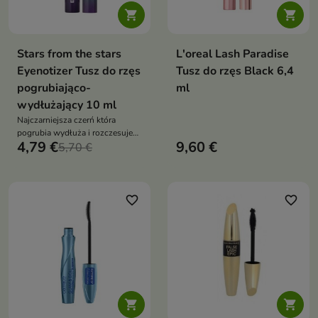


Stars from the stars
L'oreal Lash Paradise
Eyenotizer Tusz do rzęs
Tusz do rzęs Black 6,4
pogrubiająco-
ml
wydłużający 10 ml
Najczarniejsza czerń która
pogrubia wydłuża i rozczesuje
4,79 €
9,60 €
bez grudek odporna na wilgoć
5,70 €
szczoteczka klepsydra efekt
wachlarza
favorite_border
favorite_border

