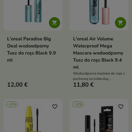


L'oreal Paradise Big
L'oreal Air Volume
Deal wodoodporny
Waterproof Mega
Tusz do rzęs Black 9.9
Mascara wodoodporny
ml
Tusz do rzęs Black 9.4
ml
Wodoodporna maskara do rzęs z
puchową szczoteczką,
12,00 €
11,80 €
hipoalergiczna formuła, mega
objętość i trwałość do 24h
-12%
-12%
favorite_border
favorite_border