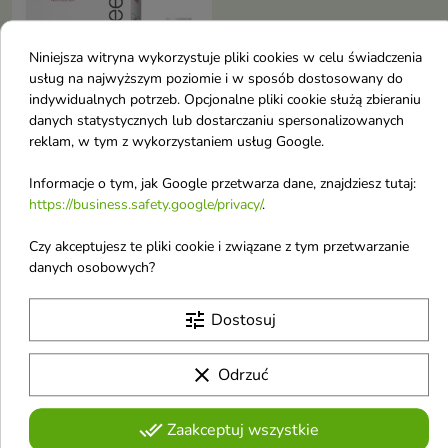
Niniejsza witryna wykorzystuje pliki cookies w celu świadczenia
usług na najwyższym poziomie i w sposób dostosowany do
indywidualnych potrzeb. Opcjonalne pliki cookie służą zbieraniu
danych statystycznych lub dostarczaniu spersonalizowanych
reklam, w tym z wykorzystaniem usług Google.
Informacje o tym, jak Google przetwarza dane, znajdziesz tutaj:
Prosalon Professional
https://business.safety.google/privacy/
.
Dekoloryzator do
włosów 2x100 g
Czy akceptujesz te pliki cookie i związane z tym przetwarzanie
9,60 €
danych osobowych?
tune
Dostosuj
Pokazano 1-3 z 3 pozycji
Farby do włosów
clear
Odrzuć
Farby do stałej koloryzacji
done_all
Zaakceptuj wszystkie
Henny do brwi i rzęs