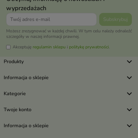
wyprzedażach
Możesz zrezygnować w każdej chwili. W tym celu należy odnaleźć
szczegóły w naszej informacji prawnej.
Akceptuję
regulamin sklepu
i
politykę prywatności
.
keyboard_arrow_down
Produkty
keyboard_arrow_down
Informacja o sklepie
keyboard_arrow_down
Kategorie
keyboard_arrow_down
Twoje konto
keyboard_arrow_down
Informacja o sklepie