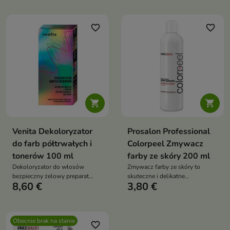
favorite_border
favorite_border


Venita Dekoloryzator
Prosalon Professional
do farb półtrwałych i
Colorpeel Zmywacz
tonerów 100 ml
farby ze skóry 200 ml
Dekoloryzator do włosów
Zmywacz farby ze skóry to
bezpieczny żelowy preparat
skuteczne i delikatne
8,60 €
3,80 €
który usuwa sztuczny pigment
rozwiązanie
nie narusza naturalnej bazy i
chroni włosy przed
uszkodzeniem
Obecnie brak na stanie
favorite_border