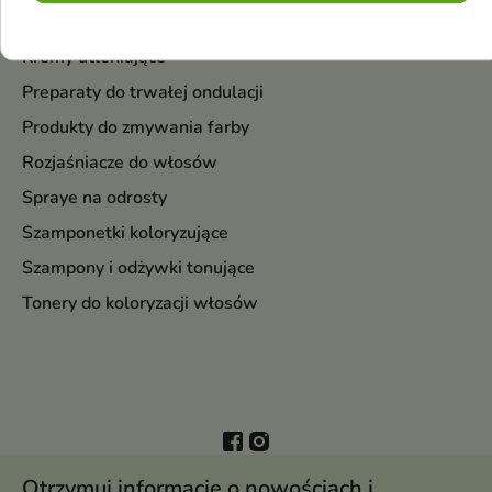
Henny i balsamy do koloryzacji włosów
Kremy utleniające
Preparaty do trwałej ondulacji
Produkty do zmywania farby
Rozjaśniacze do włosów
Spraye na odrosty
Szamponetki koloryzujące
Szampony i odżywki tonujące
Tonery do koloryzacji włosów
Otrzymuj informację o nowościach i