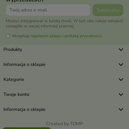
Możesz zrezygnować w każdej chwili. W tym celu należy odnaleźć
szczegóły w naszej informacji prawnej.
Akceptuję
regulamin sklepu
i
politykę prywatności
.
keyboard_arrow_down
Produkty
keyboard_arrow_down
Informacja o sklepie
keyboard_arrow_down
Kategorie
keyboard_arrow_down
Twoje konto
keyboard_arrow_down
Informacja o sklepie
Created by TOMP