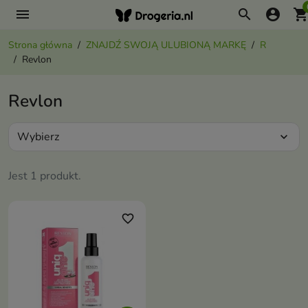
menu
search
account_circle
shopping_ca
Strona główna
ZNAJDŹ SWOJĄ ULUBIONĄ MARKĘ
R
Revlon
Revlon
Wybierz
expand_more
Jest 1 produkt.
favorite_border