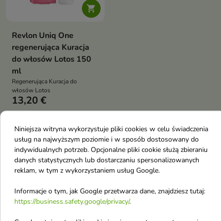

Revlon Uniq One
regenerująca Kuracja
do włosów Lotos 150
ml
Regenerująca Kuracja do
włosów Lotos
13,20 €
Niniejsza witryna wykorzystuje pliki cookies w celu świadczenia
Pokazano 1-1 z 1 pozycji
usług na najwyższym poziomie i w sposób dostosowany do
R
indywidualnych potrzeb. Opcjonalne pliki cookie służą zbieraniu
danych statystycznych lub dostarczaniu spersonalizowanych
Raypath
reklam, w tym z wykorzystaniem usług Google.
Real Barrier
Informacje o tym, jak Google przetwarza dane, znajdziesz tutaj:
Ralph Lauren
https://business.safety.google/privacy/
.
Receptury Zielarki