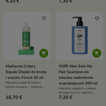
6,20 €
7,30 €
mężczyzn, który skutecznie
oczyszcza włosy, brodę i ciało,
dodaje energii, reguluje sebum i
pomaga ograniczyć wypadanie
włosów
favorite_border
favorite_border


Mydlarnia Cztery
YOPE Men Safe My
Szpaki Olejek do brody
Hair Szampon do
i wąsów Forest 30 ml
włosów nadmiernie
Naturalny olejek do brody o
wypadających 300 ml
leśnym aromacie — odżywia,
Naturalny wegański szampon
zmiękcza i wzmacnia zarost,
dla mężczyzn z L-argininą
jednocześnie dbając o skórę pod
16,70 €
7,20 €
guaraną żeń-szeniem i palmą
brodą, bez obciążenia i
sabałową który wzmacnia włosy
przetłuszczenia
i ogranicza wypadanie