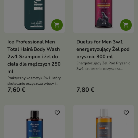


Ice Professional Men
Duetus for Men 3w1
Total Hair&Body Wash
energetyzujący Żel pod
2w1 Szampon i żel do
prysznic 300 ml
ciała dla mężczyzn 250
Energetyzujący Żel Pod Prysznic
3w1 skutecznie oczyszcza
ml
twarz, ciało i włosy, wspiera
Praktyczny kosmetyk 2w1, który
nawilżenie skóry oraz zapewnia
skutecznie oczyszcza włosy i
długotrwałe uczucie świeżości
7,60 €
7,80 €
skórę ciała podczas codziennej
dzięki połączeniu tauryny,
pielęgnacji.
kofeiny i naturalnych olejków
eterycznych
favorite_border
favorite_border