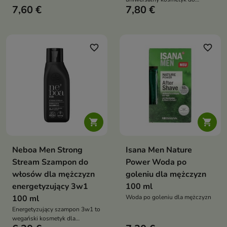
oczyszcza włosy i skórę głowy,
7,60 €
7,80 €
pielęgnacji twarzy, ciała i
jednocześnie intensywnie je
włosów. Skutecznie oczyszcza,
nawilżając i regenerując
odświeża i nawilża skórę,
pozostawiając ją gładką i
komfortową w dotyku. Formuła
favorite_border
favorite_border
wzbogacona o składniki
nawilżające zapewnia uczucie
świeżości, a zapach inspirowany
perfumami Invictus dodaje
energii i pewności siebie


Neboa Men Strong
Isana Men Nature
Stream Szampon do
Power Woda po
włosów dla mężczyzn
goleniu dla mężczyzn
energetyzujący 3w1
100 ml
100 ml
Woda po goleniu dla mężczyzn
Energetyzujący szampon 3w1 to
wegański kosmetyk dla