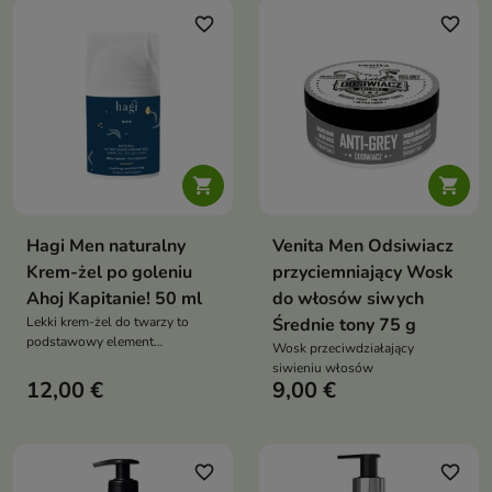
włosy
favorite_border
favorite_border


Hagi Men naturalny
Venita Men Odsiwiacz
Krem-żel po goleniu
przyciemniający Wosk
Ahoj Kapitanie! 50 ml
do włosów siwych
Lekki krem-żel do twarzy to
Średnie tony 75 g
podstawowy element
Wosk przeciwdziałający
codziennej męskiej pielęgnacji
siwieniu włosów
12,00 €
9,00 €
favorite_border
favorite_border