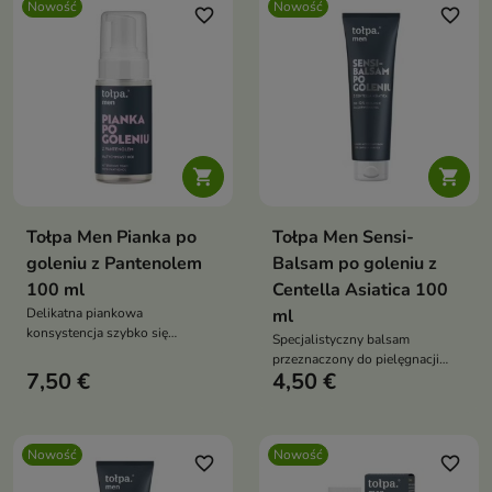
Nowość
Nowość
favorite_border
favorite_border


Tołpa Men Pianka po
Tołpa Men Sensi-
goleniu z Pantenolem
Balsam po goleniu z
100 ml
Centella Asiatica 100
Delikatna piankowa
ml
konsystencja szybko się
Specjalistyczny balsam
wchłania, pomaga złagodzić
przeznaczony do pielęgnacji
podrażnienia oraz zmniejszyć
7,50 €
4,50 €
męskiej skóry po goleniu,
uczucie pieczenia i napięcia
szczególnie wrażliwej i skłonnej
skóry
do podrażnień.
Nowość
Nowość
favorite_border
favorite_border