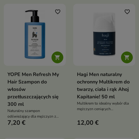
favorite_border
favorite_border


YOPE Men Refresh My
Hagi Men naturalny
Hair Szampon do
ochronny Multikrem do
włosów
twarzy, ciała i rąk Ahoj
przetłuszczających się
Kapitanie! 50 ml
300 ml
Multikrem to idealny wybór dla
mężczyzn ceniących
Naturalny szampon
funkcjonalność i prostotę w
odświeżający dla mężczyzn z
codziennej pielęgnacji
7,20 €
12,00 €
chmielem kwasem
bursztynowym i kompleksem
octowym który oczyszcza
reguluje sebum i wzmacnia