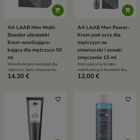


AA LAAB Men Multi-
AA LAAB Men Power-
Booster ultralekki
Krem pod oczy dla
Krem nawilżająco-
mężczyzn na
kojący dla mężczyzn 50
zmarszczki i oznaki
ml
zmęczenia 15 ml
Wielofunkcyjny kosmetyk dla
Krem pod oczy to lekki,
mężczyzn, który intensywnie
wielofunkcyjny kosmetyk dla
14,30 €
12,00 €
nawilża, matuje i poprawia
mężczyzn, który redukuje oznaki
kondycję skóry. Redukuje
zmęczenia, wygładza zmarszczki
niedoskonałości, wygładza i
i nawilża delikatną skórę wokół
wspiera naturalną równowagę
oczu
skóry już od pierwszego użycia
favorite_border
favorite_border