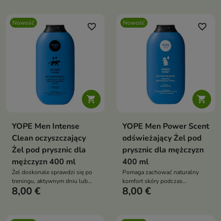
Nowość
Nowość
favorite_border
favorite_border


YOPE Men Intense
YOPE Men Power Scent
Clean oczyszczający
odświeżający Żel pod
Żel pod prysznic dla
prysznic dla mężczyzn
mężczyzn 400 ml
400 ml
Żel doskonale sprawdzi się po
Pomaga zachować naturalny
treningu, aktywnym dniu lub
komfort skóry podczas
8,00 €
8,00 €
jako element codziennej rutyny
codziennego mycia.
pielęgnacyjnej.