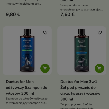
300 ml
intensywnie pielęgnujący
Szampon do włosów
kosmetyk do zarostu, który
energetyzujący to wzmacniający
nawilża, regeneruje i zmiękcza
9,80 €
7,60 €
szampon dla mężczyzn, który
brodę, nadając jej zdrowy
skutecznie oczyszcza włosy i
wygląd oraz naturalny połysk
skórę głowy, jednocześnie
pobudzając cebulki włosów i
wspierając ich naturalny wzrost.
favorite_border
favorite_border
Dzięki zawartości kofeiny,
tauryny i pantenolu poprawia
kondycję włosów, zapewniając
im energię, świeżość oraz
zdrowy wygląd


Duetus for Men
Duetus for Men 3w1
odżywczy Szampon do
Żel pod prysznic do
włosów 300 ml
ciała, twarzy i włosów
Szampon do włosów odżywczy
300 ml
to wzmacniający szampon dla
Żel pod prysznic 3w1 to
mężczyzn, który skutecznie
uniwersalny kosmetyk do