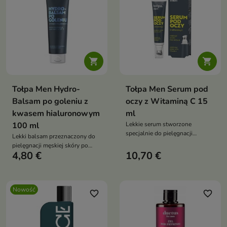


Tołpa Men Hydro-
Tołpa Men Serum pod
Balsam po goleniu z
oczy z Witaminą C 15
kwasem hialuronowym
ml
100 ml
Lekkie serum stworzone
specjalnie do pielęgnacji
Lekki balsam przeznaczony do
delikatnej skóry wokół oczu.
pielęgnacji męskiej skóry po
4,80 €
10,70 €
goleniu.
Nowość
favorite_border
favorite_border