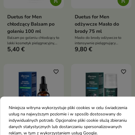


Duetus for Men
Duetus for Men
chłodzący Balsam po
odżywcze Masło do
goleniu 100 ml
brody 75 ml
Balsam po goleniu chłodzący to
Masło do brody odżywcze to
lekki kosmetyk pielęgnacyjny,
intensywnie pielęgnujący
5,40 €
9,80 €
który skutecznie łagodzi
kosmetyk do zarostu, który
podrażnienia, nawilża i odżywia
regeneruje, wygładza i głęboko
skórę po goleniu
nawilża brodę. Dzięki
połączeniu naturalnych maseł,
olejów i wosków zmiękcza
favorite_border
favorite_border
zarost, zapobiega jego puszeniu
się oraz ułatwia stylizację
Niniejsza witryna wykorzystuje pliki cookies w celu świadczenia
usług na najwyższym poziomie i w sposób dostosowany do


indywidualnych potrzeb. Opcjonalne pliki cookie służą zbieraniu
danych statystycznych lub dostarczaniu spersonalizowanych
Duetus for Men
Duetus for Men
reklam, w tym z wykorzystaniem usług Google.