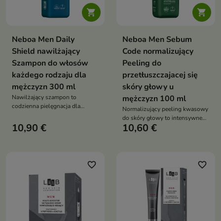


Neboa Men Daily
Neboa Men Sebum
Shield nawilżający
Code normalizujący
Szampon do włosów
Peeling do
każdego rodzaju dla
przetłuszczajacej się
mężczyzn 300 ml
skóry głowy u
Nawilżający szampon to
mężczyzn 100 ml
codzienna pielęgnacja dla
Normalizujący peeling kwasowy
mężczyzn, która skutecznie
do skóry głowy to intensywne
oczyszcza, nawilża i zapewnia
10,90 €
10,60 €
oczyszczenie, które redukuje
świeżość włosów oraz skóry
sebum, odświeża skalp i
głowy
przywraca lekkość włosom
favorite_border
favorite_border