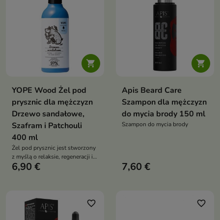


YOPE Wood Żel pod
Apis Beard Care
prysznic dla mężczyzn
Szampon dla mężczyzn
Drzewo sandałowe,
do mycia brody 150 ml
Szafram i Patchouli
Szampon do mycia brody
400 ml
Żel pod prysznic jest stworzony
z myślą o relaksie, regeneracji i
6,90 €
7,60 €
nawilżeniu skóry
favorite_border
favorite_border