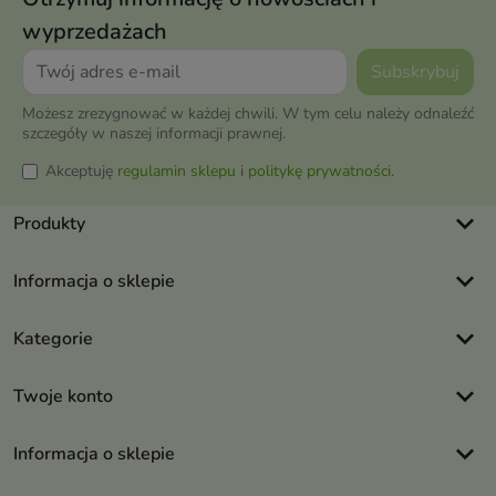
wyprzedażach
Możesz zrezygnować w każdej chwili. W tym celu należy odnaleźć
szczegóły w naszej informacji prawnej.
Akceptuję
regulamin sklepu
i
politykę prywatności
.
keyboard_arrow_down
Produkty
keyboard_arrow_down
Informacja o sklepie
keyboard_arrow_down
Kategorie
keyboard_arrow_down
Twoje konto
keyboard_arrow_down
Informacja o sklepie