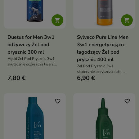


Duetus for Men 3w1
Sylveco Pure Line Men
odżywczy Żel pod
3w1 energetyzująco-
prysznic 300 ml
łagodzący Żel pod
Męski Żel Pod Prysznic 3w1
prysznic 400 ml
skutecznie oczyszcza twarz,
Żel Pod Prysznic 3w1
ciało i włosy, wspiera nawilżenie
skutecznie oczyszcza ciało,
skóry oraz pozostawia
7,80 €
6,90 €
twarz i włosy, zapewniając
długotrwałe uczucie świeżości
uczucie świeżości, energii oraz
dzięki energetyzującej
komfortu podczas codziennej
kompozycji zapachowej
pielęgnacji
inspirowanej męskimi perfumami
favorite_border
favorite_border