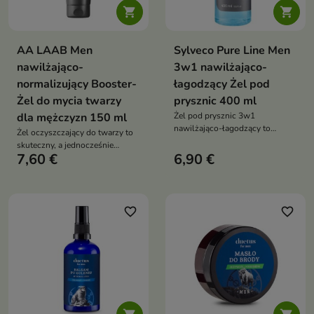


AA LAAB Men
Sylveco Pure Line Men
nawilżająco-
3w1 nawilżająco-
normalizujący Booster-
łagodzący Żel pod
Żel do mycia twarzy
prysznic 400 ml
dla mężczyzn 150 ml
Żel pod prysznic 3w1
nawilżająco-łagodzący to
Żel oczyszczający do twarzy to
uniwersalny kosmetyk
skuteczny, a jednocześnie
przeznaczony do mycia ciała,
7,60 €
6,90 €
łagodny kosmetyk dla
twarzy i włosów. Łączy
mężczyzn, który oczyszcza,
skuteczne oczyszczanie z
nawilża i reguluje wydzielanie
działaniem nawilżającym i
sebum, pozostawiając skórę
łagodzącym
świeżą i komfortową
favorite_border
favorite_border